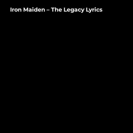
b
g
–
o
er
Iron Maiden – The Legacy Lyrics
Code
o
Rouge
Rap
k
Bxl