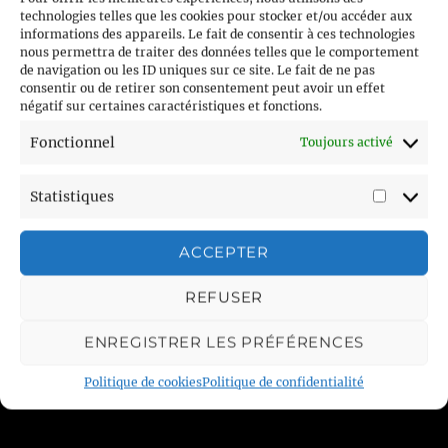
o
er
« Mama, Russia, Mama » – « Мама,
technologies telles que les cookies pour stocker et/ou accéder aux
The
o
informations des appareils. Le fait de consentir à ces technologies
Legacy
Россия мама » – Russian to English
nous permettra de traiter des données telles que le comportement
Lyrics
k
Translation
de navigation ou les ID uniques sur ce site. Le fait de ne pas
consentir ou de retirer son consentement peut avoir un effet
négatif sur certaines caractéristiques et fonctions.
Fonctionnel
Toujours activé
Statistiques
Statist
ACCEPTER
REFUSER
ENREGISTRER LES PRÉFÉRENCES
Politique de cookies
Politique de confidentialité