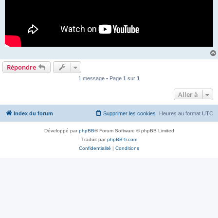
Répondre
1 message • Page
1
sur
1
Aller à
Index du forum
Supprimer les cookies
Heures au format
UTC
Développé par
phpBB
® Forum Software © phpBB Limited
Traduit par
phpBB-fr.com
Confidentialité
|
Conditions