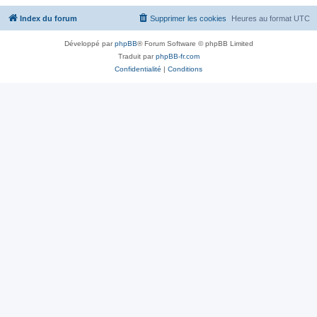
Index du forum
Supprimer les cookies
Heures au format
UTC
Développé par
phpBB
® Forum Software © phpBB Limited
Traduit par
phpBB-fr.com
Confidentialité
|
Conditions