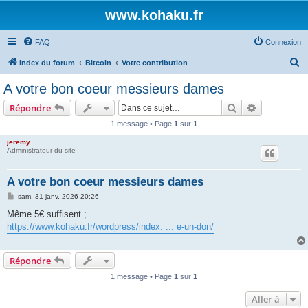
www.kohaku.fr
FAQ
Connexion
R
Index du forum
Bitcoin
Votre contribution
e
A votre bon coeur messieurs dames
c
Rechercher
Recherche 
Répondre
h
1 message • Page
1
sur
1
e
jeremy
r
Administrateur du site
c
h
A votre bon coeur messieurs dames
e
M
sam. 31 janv. 2026 20:26
e
r
s
Même 5€ suffisent ;
s
https://www.kohaku.fr/wordpress/index. ... e-un-don/
a
g
e
Répondre
1 message • Page
1
sur
1
Aller à