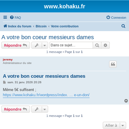
www.kohaku.fr
FAQ
Connexion
R
Index du forum
Bitcoin
Votre contribution
e
A votre bon coeur messieurs dames
c
Rechercher
Recherche 
Répondre
h
1 message • Page
1
sur
1
e
jeremy
r
Administrateur du site
c
h
A votre bon coeur messieurs dames
e
M
sam. 31 janv. 2026 20:26
e
r
s
Même 5€ suffisent ;
s
https://www.kohaku.fr/wordpress/index. ... e-un-don/
a
g
e
Répondre
1 message • Page
1
sur
1
Aller à