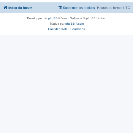
Index du forum
Supprimer les cookies
Heures au format
UTC
Développé par
phpBB
® Forum Software © phpBB Limited
Traduit par
phpBB-fr.com
Confidentialité
|
Conditions