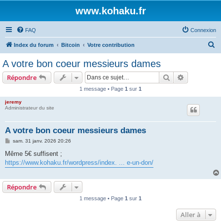
www.kohaku.fr
FAQ
Connexion
R
Index du forum
Bitcoin
Votre contribution
e
A votre bon coeur messieurs dames
c
Rechercher
Recherche 
Répondre
h
1 message • Page
1
sur
1
e
jeremy
r
Administrateur du site
c
h
A votre bon coeur messieurs dames
e
M
sam. 31 janv. 2026 20:26
e
r
s
Même 5€ suffisent ;
s
https://www.kohaku.fr/wordpress/index. ... e-un-don/
a
g
e
Répondre
1 message • Page
1
sur
1
Aller à