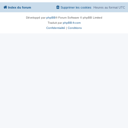
Index du forum
Supprimer les cookies
Heures au format
UTC
Développé par
phpBB
® Forum Software © phpBB Limited
Traduit par
phpBB-fr.com
Confidentialité
|
Conditions