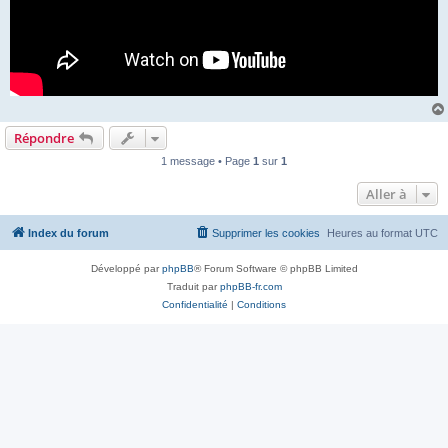
Répondre
1 message • Page
1
sur
1
Aller à
Index du forum
Supprimer les cookies
Heures au format
UTC
Développé par
phpBB
® Forum Software © phpBB Limited
Traduit par
phpBB-fr.com
Confidentialité
|
Conditions