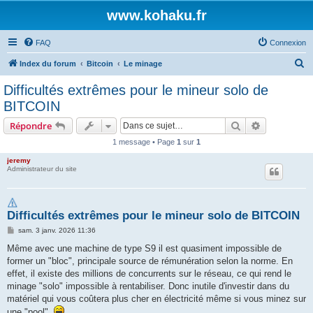
www.kohaku.fr
FAQ
Connexion
R
Index du forum
Bitcoin
Le minage
e
Difficultés extrêmes pour le mineur solo de
c
BITCOIN
h
Rechercher
Recherche 
Répondre
e
1 message • Page
1
sur
1
r
jeremy
c
Administrateur du site
h
e
Difficultés extrêmes pour le mineur solo de BITCOIN
r
M
sam. 3 janv. 2026 11:36
e
s
Même avec une machine de type S9 il est quasiment impossible de
s
former un "bloc", principale source de rémunération selon la norme. En
a
g
effet, il existe des millions de concurrents sur le réseau, ce qui rend le
e
minage "solo" impossible à rentabiliser. Donc inutile d'investir dans du
matériel qui vous coûtera plus cher en électricité même si vous minez sur
une "pool".