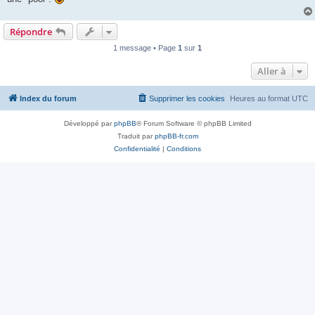
Répondre
1 message • Page
1
sur
1
Aller à
Index du forum
Supprimer les cookies
Heures au format
UTC
Développé par
phpBB
® Forum Software © phpBB Limited
Traduit par
phpBB-fr.com
Confidentialité
|
Conditions