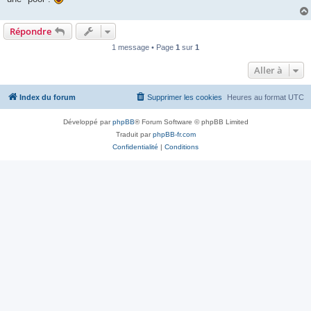
Répondre
1 message • Page
1
sur
1
Aller à
Index du forum
Supprimer les cookies
Heures au format
UTC
Développé par
phpBB
® Forum Software © phpBB Limited
Traduit par
phpBB-fr.com
Confidentialité
|
Conditions