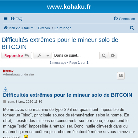
www.kohaku.fr
FAQ
Connexion
R
Index du forum
Bitcoin
Le minage
e
Difficultés extrêmes pour le mineur solo de
c
BITCOIN
h
Rechercher
Recherche 
Répondre
e
1 message • Page
1
sur
1
r
jeremy
c
Administrateur du site
h
e
Difficultés extrêmes pour le mineur solo de BITCOIN
r
M
sam. 3 janv. 2026 11:36
e
s
Même avec une machine de type S9 il est quasiment impossible de
s
former un "bloc", principale source de rémunération selon la norme. En
a
g
effet, il existe des millions de concurrents sur le réseau, ce qui rend le
e
minage "solo" impossible à rentabiliser. Donc inutile d'investir dans du
matériel qui vous coûtera plus cher en électricité même si vous minez sur
une "pool".