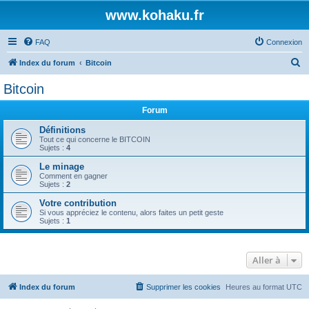
www.kohaku.fr
FAQ
Connexion
R
Index du forum
Bitcoin
e
Bitcoin
c
Forum
h
e
Définitions
Tout ce qui concerne le BITCOIN
r
Sujets :
4
c
Le minage
Comment en gagner
h
Sujets :
2
e
Votre contribution
r
Si vous appréciez le contenu, alors faites un petit geste
Sujets :
1
Aller à
Index du forum
Supprimer les cookies
Heures au format
UTC