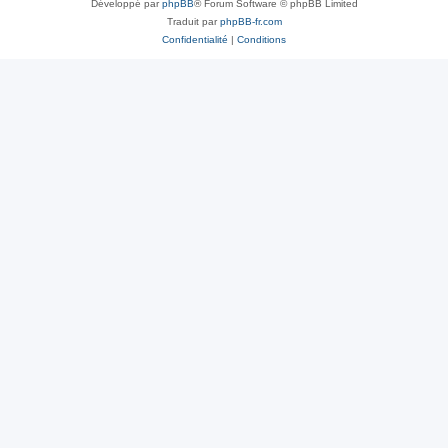
Développé par
phpBB
® Forum Software © phpBB Limited
Traduit par
phpBB-fr.com
Confidentialité
|
Conditions