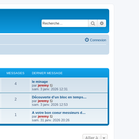
Rechercher
Recherche avancé
Connexion
MESSAGES
DERNIER MESSAGE
le minage
4
V
par
jeremy
o
sam. 3 janv. 2026 12:31
i
r
Découverte d'un bloc en temps…
2
l
V
par
jeremy
e
o
sam. 3 janv. 2026 12:53
d
i
e
r
A votre bon coeur messieurs d…
1
r
l
V
par
jeremy
n
e
o
sam. 31 janv. 2026 20:26
i
d
i
e
e
r
r
r
l
m
n
e
Aller à
e
i
d