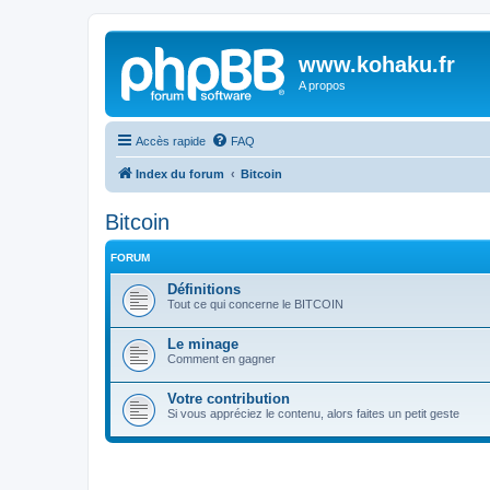
www.kohaku.fr
A propos
Accès rapide
FAQ
Index du forum
Bitcoin
Bitcoin
FORUM
Définitions
Tout ce qui concerne le BITCOIN
Le minage
Comment en gagner
Votre contribution
Si vous appréciez le contenu, alors faites un petit geste