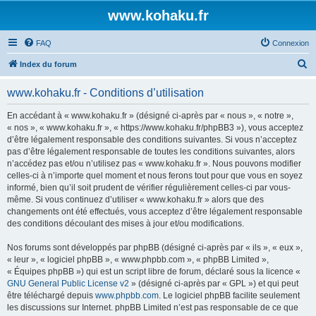
www.kohaku.fr
FAQ
Connexion
R
Index du forum
e
www.kohaku.fr - Conditions d’utilisation
c
h
En accédant à « www.kohaku.fr » (désigné ci-après par « nous », « notre »,
« nos », « www.kohaku.fr », « https://www.kohaku.fr/phpBB3 »), vous acceptez
e
d’être légalement responsable des conditions suivantes. Si vous n’acceptez
r
pas d’être légalement responsable de toutes les conditions suivantes, alors
n’accédez pas et/ou n’utilisez pas « www.kohaku.fr ». Nous pouvons modifier
c
celles-ci à n’importe quel moment et nous ferons tout pour que vous en soyez
h
informé, bien qu’il soit prudent de vérifier régulièrement celles-ci par vous-
même. Si vous continuez d’utiliser « www.kohaku.fr » alors que des
e
changements ont été effectués, vous acceptez d’être légalement responsable
r
des conditions découlant des mises à jour et/ou modifications.
Nos forums sont développés par phpBB (désigné ci-après par « ils », « eux »,
« leur », « logiciel phpBB », « www.phpbb.com », « phpBB Limited »,
« Équipes phpBB ») qui est un script libre de forum, déclaré sous la licence «
GNU General Public License v2
» (désigné ci-après par « GPL ») et qui peut
être téléchargé depuis
www.phpbb.com
. Le logiciel phpBB facilite seulement
les discussions sur Internet. phpBB Limited n’est pas responsable de ce que