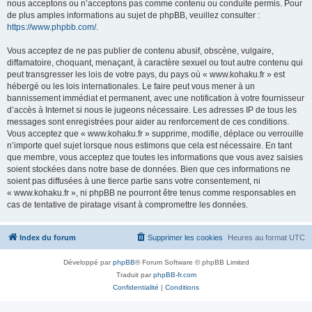
nous acceptons ou n’acceptons pas comme contenu ou conduite permis. Pour
de plus amples informations au sujet de phpBB, veuillez consulter :
https://www.phpbb.com/
.
Vous acceptez de ne pas publier de contenu abusif, obscène, vulgaire,
diffamatoire, choquant, menaçant, à caractère sexuel ou tout autre contenu qui
peut transgresser les lois de votre pays, du pays où « www.kohaku.fr » est
hébergé ou les lois internationales. Le faire peut vous mener à un
bannissement immédiat et permanent, avec une notification à votre fournisseur
d’accès à Internet si nous le jugeons nécessaire. Les adresses IP de tous les
messages sont enregistrées pour aider au renforcement de ces conditions.
Vous acceptez que « www.kohaku.fr » supprime, modifie, déplace ou verrouille
n’importe quel sujet lorsque nous estimons que cela est nécessaire. En tant
que membre, vous acceptez que toutes les informations que vous avez saisies
soient stockées dans notre base de données. Bien que ces informations ne
soient pas diffusées à une tierce partie sans votre consentement, ni
« www.kohaku.fr », ni phpBB ne pourront être tenus comme responsables en
cas de tentative de piratage visant à compromettre les données.
Index du forum
Supprimer les cookies
Heures au format
UTC
Développé par
phpBB
® Forum Software © phpBB Limited
Traduit par
phpBB-fr.com
Confidentialité
|
Conditions