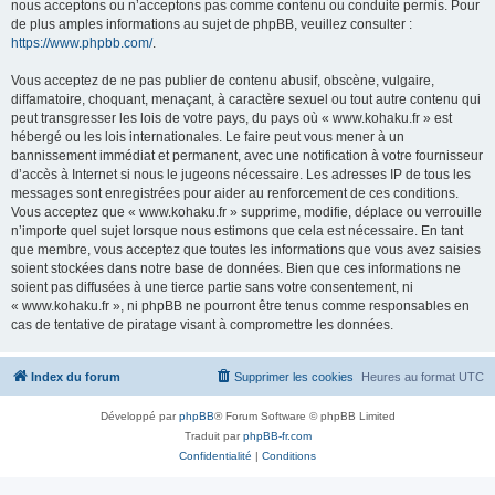
nous acceptons ou n’acceptons pas comme contenu ou conduite permis. Pour
de plus amples informations au sujet de phpBB, veuillez consulter :
https://www.phpbb.com/
.
Vous acceptez de ne pas publier de contenu abusif, obscène, vulgaire,
diffamatoire, choquant, menaçant, à caractère sexuel ou tout autre contenu qui
peut transgresser les lois de votre pays, du pays où « www.kohaku.fr » est
hébergé ou les lois internationales. Le faire peut vous mener à un
bannissement immédiat et permanent, avec une notification à votre fournisseur
d’accès à Internet si nous le jugeons nécessaire. Les adresses IP de tous les
messages sont enregistrées pour aider au renforcement de ces conditions.
Vous acceptez que « www.kohaku.fr » supprime, modifie, déplace ou verrouille
n’importe quel sujet lorsque nous estimons que cela est nécessaire. En tant
que membre, vous acceptez que toutes les informations que vous avez saisies
soient stockées dans notre base de données. Bien que ces informations ne
soient pas diffusées à une tierce partie sans votre consentement, ni
« www.kohaku.fr », ni phpBB ne pourront être tenus comme responsables en
cas de tentative de piratage visant à compromettre les données.
Index du forum
Supprimer les cookies
Heures au format
UTC
Développé par
phpBB
® Forum Software © phpBB Limited
Traduit par
phpBB-fr.com
Confidentialité
|
Conditions