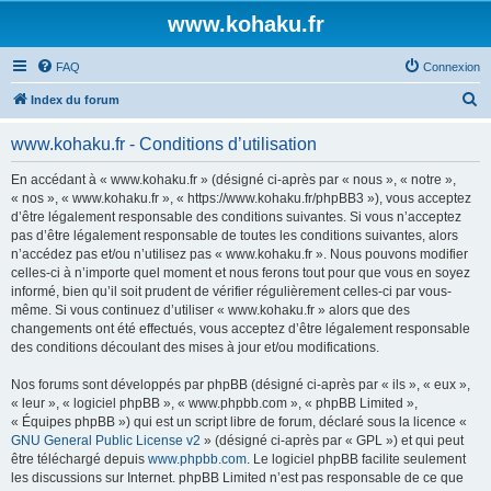
www.kohaku.fr
FAQ
Connexion
R
Index du forum
e
www.kohaku.fr - Conditions d’utilisation
c
h
En accédant à « www.kohaku.fr » (désigné ci-après par « nous », « notre »,
« nos », « www.kohaku.fr », « https://www.kohaku.fr/phpBB3 »), vous acceptez
e
d’être légalement responsable des conditions suivantes. Si vous n’acceptez
r
pas d’être légalement responsable de toutes les conditions suivantes, alors
n’accédez pas et/ou n’utilisez pas « www.kohaku.fr ». Nous pouvons modifier
c
celles-ci à n’importe quel moment et nous ferons tout pour que vous en soyez
h
informé, bien qu’il soit prudent de vérifier régulièrement celles-ci par vous-
même. Si vous continuez d’utiliser « www.kohaku.fr » alors que des
e
changements ont été effectués, vous acceptez d’être légalement responsable
r
des conditions découlant des mises à jour et/ou modifications.
Nos forums sont développés par phpBB (désigné ci-après par « ils », « eux »,
« leur », « logiciel phpBB », « www.phpbb.com », « phpBB Limited »,
« Équipes phpBB ») qui est un script libre de forum, déclaré sous la licence «
GNU General Public License v2
» (désigné ci-après par « GPL ») et qui peut
être téléchargé depuis
www.phpbb.com
. Le logiciel phpBB facilite seulement
les discussions sur Internet. phpBB Limited n’est pas responsable de ce que