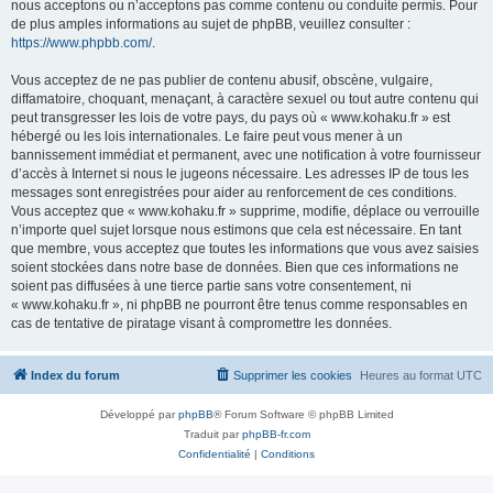
nous acceptons ou n’acceptons pas comme contenu ou conduite permis. Pour
de plus amples informations au sujet de phpBB, veuillez consulter :
https://www.phpbb.com/
.
Vous acceptez de ne pas publier de contenu abusif, obscène, vulgaire,
diffamatoire, choquant, menaçant, à caractère sexuel ou tout autre contenu qui
peut transgresser les lois de votre pays, du pays où « www.kohaku.fr » est
hébergé ou les lois internationales. Le faire peut vous mener à un
bannissement immédiat et permanent, avec une notification à votre fournisseur
d’accès à Internet si nous le jugeons nécessaire. Les adresses IP de tous les
messages sont enregistrées pour aider au renforcement de ces conditions.
Vous acceptez que « www.kohaku.fr » supprime, modifie, déplace ou verrouille
n’importe quel sujet lorsque nous estimons que cela est nécessaire. En tant
que membre, vous acceptez que toutes les informations que vous avez saisies
soient stockées dans notre base de données. Bien que ces informations ne
soient pas diffusées à une tierce partie sans votre consentement, ni
« www.kohaku.fr », ni phpBB ne pourront être tenus comme responsables en
cas de tentative de piratage visant à compromettre les données.
Index du forum
Supprimer les cookies
Heures au format
UTC
Développé par
phpBB
® Forum Software © phpBB Limited
Traduit par
phpBB-fr.com
Confidentialité
|
Conditions