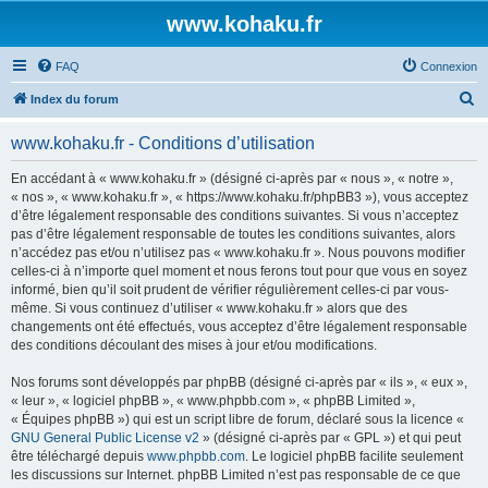
www.kohaku.fr
FAQ
Connexion
R
Index du forum
e
www.kohaku.fr - Conditions d’utilisation
c
h
En accédant à « www.kohaku.fr » (désigné ci-après par « nous », « notre »,
« nos », « www.kohaku.fr », « https://www.kohaku.fr/phpBB3 »), vous acceptez
e
d’être légalement responsable des conditions suivantes. Si vous n’acceptez
r
pas d’être légalement responsable de toutes les conditions suivantes, alors
n’accédez pas et/ou n’utilisez pas « www.kohaku.fr ». Nous pouvons modifier
c
celles-ci à n’importe quel moment et nous ferons tout pour que vous en soyez
h
informé, bien qu’il soit prudent de vérifier régulièrement celles-ci par vous-
même. Si vous continuez d’utiliser « www.kohaku.fr » alors que des
e
changements ont été effectués, vous acceptez d’être légalement responsable
r
des conditions découlant des mises à jour et/ou modifications.
Nos forums sont développés par phpBB (désigné ci-après par « ils », « eux »,
« leur », « logiciel phpBB », « www.phpbb.com », « phpBB Limited »,
« Équipes phpBB ») qui est un script libre de forum, déclaré sous la licence «
GNU General Public License v2
» (désigné ci-après par « GPL ») et qui peut
être téléchargé depuis
www.phpbb.com
. Le logiciel phpBB facilite seulement
les discussions sur Internet. phpBB Limited n’est pas responsable de ce que