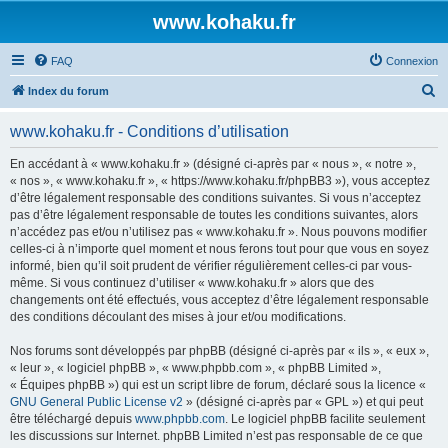
www.kohaku.fr
FAQ
Connexion
R
Index du forum
e
www.kohaku.fr - Conditions d’utilisation
c
h
En accédant à « www.kohaku.fr » (désigné ci-après par « nous », « notre »,
« nos », « www.kohaku.fr », « https://www.kohaku.fr/phpBB3 »), vous acceptez
e
d’être légalement responsable des conditions suivantes. Si vous n’acceptez
r
pas d’être légalement responsable de toutes les conditions suivantes, alors
n’accédez pas et/ou n’utilisez pas « www.kohaku.fr ». Nous pouvons modifier
c
celles-ci à n’importe quel moment et nous ferons tout pour que vous en soyez
h
informé, bien qu’il soit prudent de vérifier régulièrement celles-ci par vous-
même. Si vous continuez d’utiliser « www.kohaku.fr » alors que des
e
changements ont été effectués, vous acceptez d’être légalement responsable
r
des conditions découlant des mises à jour et/ou modifications.
Nos forums sont développés par phpBB (désigné ci-après par « ils », « eux »,
« leur », « logiciel phpBB », « www.phpbb.com », « phpBB Limited »,
« Équipes phpBB ») qui est un script libre de forum, déclaré sous la licence «
GNU General Public License v2
» (désigné ci-après par « GPL ») et qui peut
être téléchargé depuis
www.phpbb.com
. Le logiciel phpBB facilite seulement
les discussions sur Internet. phpBB Limited n’est pas responsable de ce que