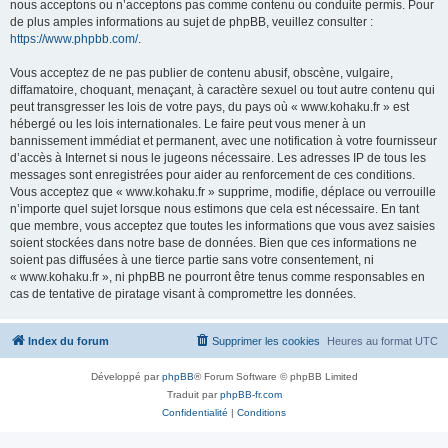
nous acceptons ou n’acceptons pas comme contenu ou conduite permis. Pour
de plus amples informations au sujet de phpBB, veuillez consulter :
https://www.phpbb.com/
.
Vous acceptez de ne pas publier de contenu abusif, obscène, vulgaire,
diffamatoire, choquant, menaçant, à caractère sexuel ou tout autre contenu qui
peut transgresser les lois de votre pays, du pays où « www.kohaku.fr » est
hébergé ou les lois internationales. Le faire peut vous mener à un
bannissement immédiat et permanent, avec une notification à votre fournisseur
d’accès à Internet si nous le jugeons nécessaire. Les adresses IP de tous les
messages sont enregistrées pour aider au renforcement de ces conditions.
Vous acceptez que « www.kohaku.fr » supprime, modifie, déplace ou verrouille
n’importe quel sujet lorsque nous estimons que cela est nécessaire. En tant
que membre, vous acceptez que toutes les informations que vous avez saisies
soient stockées dans notre base de données. Bien que ces informations ne
soient pas diffusées à une tierce partie sans votre consentement, ni
« www.kohaku.fr », ni phpBB ne pourront être tenus comme responsables en
cas de tentative de piratage visant à compromettre les données.
Index du forum
Supprimer les cookies
Heures au format
UTC
Développé par
phpBB
® Forum Software © phpBB Limited
Traduit par
phpBB-fr.com
Confidentialité
|
Conditions