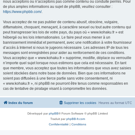
nous acceptons ou n’acceptons pas comme contenu ou conduite permis. Pour
de plus amples informations au sujet de phpBB, veuillez consulter :
https://www.phpbb.com/
.
Vous acceptez de ne pas publier de contenu abusif, obscène, vulgaire,
diffamatoire, choquant, menaçant, à caractère sexuel ou tout autre contenu qui
peut transgresser les lois de votre pays, du pays où « www.kohaku.fr » est
hébergé ou les lois internationales. Le faire peut vous mener à un
bannissement immédiat et permanent, avec une notification à votre fournisseur
d’accès à Internet si nous le jugeons nécessaire. Les adresses IP de tous les
messages sont enregistrées pour aider au renforcement de ces conditions.
Vous acceptez que « www.kohaku.fr » supprime, modifie, déplace ou verrouille
n’importe quel sujet lorsque nous estimons que cela est nécessaire. En tant
que membre, vous acceptez que toutes les informations que vous avez saisies
soient stockées dans notre base de données. Bien que ces informations ne
soient pas diffusées à une tierce partie sans votre consentement, ni
« www.kohaku.fr », ni phpBB ne pourront être tenus comme responsables en
cas de tentative de piratage visant à compromettre les données.
Index du forum
Supprimer les cookies
Heures au format
UTC
Développé par
phpBB
® Forum Software © phpBB Limited
Traduit par
phpBB-fr.com
Confidentialité
|
Conditions