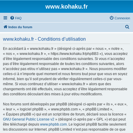
www.kohaku.fr
FAQ
Connexion
R
Index du forum
e
www.kohaku.fr - Conditions d’utilisation
c
h
En accédant à « www.kohaku.fr » (désigné ci-après par « nous », « notre »,
« nos », « www.kohaku.fr », « https://www.kohaku.fr/phpBB3 »), vous acceptez
e
d’être légalement responsable des conditions suivantes. Si vous n’acceptez
r
pas d’être légalement responsable de toutes les conditions suivantes, alors
n’accédez pas et/ou n’utilisez pas « www.kohaku.fr ». Nous pouvons modifier
c
celles-ci à n’importe quel moment et nous ferons tout pour que vous en soyez
h
informé, bien qu’il soit prudent de vérifier régulièrement celles-ci par vous-
même. Si vous continuez d’utiliser « www.kohaku.fr » alors que des
e
changements ont été effectués, vous acceptez d’être légalement responsable
r
des conditions découlant des mises à jour et/ou modifications.
Nos forums sont développés par phpBB (désigné ci-après par « ils », « eux »,
« leur », « logiciel phpBB », « www.phpbb.com », « phpBB Limited »,
« Équipes phpBB ») qui est un script libre de forum, déclaré sous la licence «
GNU General Public License v2
» (désigné ci-après par « GPL ») et qui peut
être téléchargé depuis
www.phpbb.com
. Le logiciel phpBB facilite seulement
les discussions sur Internet. phpBB Limited n’est pas responsable de ce que