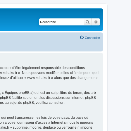
Rechercher
Recherche avancé
Connexion
acceptez d’être légalement responsable des conditions
w.kohaku.fr ». Nous pouvons modifier celles-ci à n’importe quel
ntinuez d’utiliser « www.kohaku.fr » alors que des changements
 « Équipes phpBB ») qui est un script libre de forum, déclaré
l phpBB facilite seulement les discussions sur Internet. phpBB
 au sujet de phpBB, veuillez consulter :
qui peut transgresser les lois de votre pays, du pays où
n à votre fournisseur d’accès à Internet si nous le jugeons
u.fr » supprime, modifie, déplace ou verrouille n’importe