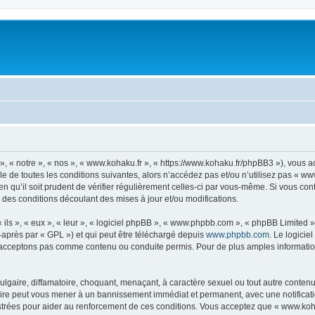
, « notre », « nos », « www.kohaku.fr », « https://www.kohaku.fr/phpBB3 »), vous 
e de toutes les conditions suivantes, alors n’accédez pas et/ou n’utilisez pas « ww
n qu’il soit prudent de vérifier régulièrement celles-ci par vous-même. Si vous co
 des conditions découlant des mises à jour et/ou modifications.
ls », « eux », « leur », « logiciel phpBB », « www.phpbb.com », « phpBB Limited »,
-après par « GPL ») et qui peut être téléchargé depuis
www.phpbb.com
. Le logicie
acceptons pas comme contenu ou conduite permis. Pour de plus amples informations
lgaire, diffamatoire, choquant, menaçant, à caractère sexuel ou tout autre contenu 
faire peut vous mener à un bannissement immédiat et permanent, avec une notificatio
trées pour aider au renforcement de ces conditions. Vous acceptez que « www.kohak