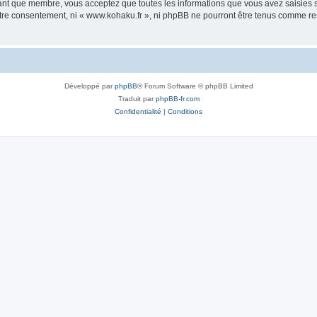
tant que membre, vous acceptez que toutes les informations que vous avez saisies
votre consentement, ni « www.kohaku.fr », ni phpBB ne pourront être tenus comme re
Développé par
phpBB
® Forum Software © phpBB Limited
Traduit par
phpBB-fr.com
Confidentialité
|
Conditions