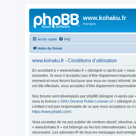
www.kohaku.fr
A propos
Accès rapide
FAQ
Index du forum
www.kohaku.fr - Conditions d’utilisation
En accédant à « www.kohaku.fr » (désigné ci-après par « nous »
suivantes. Si vous n’acceptez pas d’être légalement responsabl
moment et nous ferons tout pour que vous en soyez informé, bie
ont été effectués, vous acceptez d’être légalement responsable
Nos forums sont développés par phpBB (désigné ci-après par « i
sous la licence «
GNU General Public License v2
» (désigné ci
Limited n’est pas responsable de ce que nous acceptons ou n’
https://www.phpbb.com/
.
Vous acceptez de ne pas publier de contenu abusif, obscène, vu
« www.kohaku.fr » est hébergé ou les lois internationales. Le 
nécessaire. Les adresses IP de tous les messages sont enregis