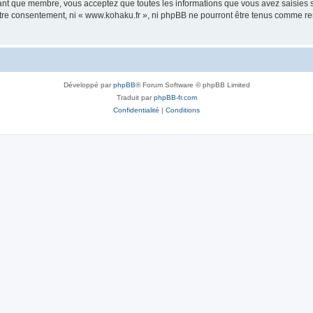
tant que membre, vous acceptez que toutes les informations que vous avez saisies
votre consentement, ni « www.kohaku.fr », ni phpBB ne pourront être tenus comme re
Développé par
phpBB
® Forum Software © phpBB Limited
Traduit par
phpBB-fr.com
Confidentialité
|
Conditions