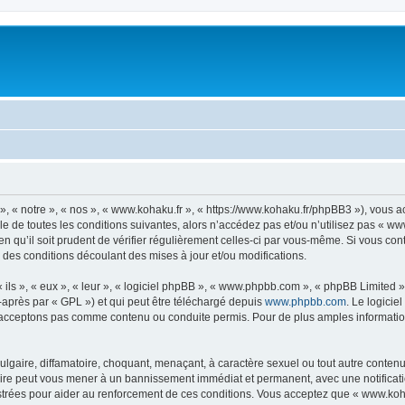
, « notre », « nos », « www.kohaku.fr », « https://www.kohaku.fr/phpBB3 »), vous 
e de toutes les conditions suivantes, alors n’accédez pas et/ou n’utilisez pas « ww
n qu’il soit prudent de vérifier régulièrement celles-ci par vous-même. Si vous co
 des conditions découlant des mises à jour et/ou modifications.
ls », « eux », « leur », « logiciel phpBB », « www.phpbb.com », « phpBB Limited »,
-après par « GPL ») et qui peut être téléchargé depuis
www.phpbb.com
. Le logicie
acceptons pas comme contenu ou conduite permis. Pour de plus amples informations
lgaire, diffamatoire, choquant, menaçant, à caractère sexuel ou tout autre contenu 
faire peut vous mener à un bannissement immédiat et permanent, avec une notificatio
trées pour aider au renforcement de ces conditions. Vous acceptez que « www.kohak