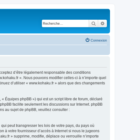
Rechercher
Recherche avancé
Connexion
acceptez d’être légalement responsable des conditions
w.kohaku.fr ». Nous pouvons modifier celles-ci à n’importe quel
ntinuez d’utiliser « www.kohaku.fr » alors que des changements
 « Équipes phpBB ») qui est un script libre de forum, déclaré
l phpBB facilite seulement les discussions sur Internet. phpBB
 au sujet de phpBB, veuillez consulter :
qui peut transgresser les lois de votre pays, du pays où
n à votre fournisseur d’accès à Internet si nous le jugeons
u.fr » supprime, modifie, déplace ou verrouille n’importe