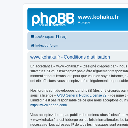
www.kohaku.fr
A propos
Accès rapide
FAQ
Index du forum
www.kohaku.fr - Conditions d’utilisation
En accédant à « www.kohaku.fr » (désigné ci-après par « nous »
suivantes. Si vous n’acceptez pas d’être légalement responsabl
moment et nous ferons tout pour que vous en soyez informé, bie
ont été effectués, vous acceptez d’être légalement responsable
Nos forums sont développés par phpBB (désigné ci-après par « i
sous la licence «
GNU General Public License v2
» (désigné ci
Limited n’est pas responsable de ce que nous acceptons ou n’
https://www.phpbb.com/
.
Vous acceptez de ne pas publier de contenu abusif, obscène, vu
« www.kohaku.fr » est hébergé ou les lois internationales. Le 
nécessaire. Les adresses IP de tous les messages sont enregis