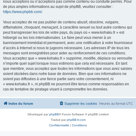
nous acceptons ou n’acceptons pas comme contenu ou conduite permis. Pour
de plus amples informations au sujet de phpBB, veuillez consulter :
https://www.phpbb.com/
.
Vous acceptez de ne pas publier de contenu abusif, obscène, vulgaire,
diffamatoire, choquant, menaçant, à caractère sexuel ou tout autre contenu qui
peut transgresser les lois de votre pays, du pays où « www.kohaku.fr » est
hébergé ou les lois internationales. Le faire peut vous mener à un
bannissement immédiat et permanent, avec une notification à votre fournisseur
d’accès à Internet si nous le jugeons nécessaire. Les adresses IP de tous les
messages sont enregistrées pour aider au renforcement de ces conditions.
Vous acceptez que « www.kohaku.fr » supprime, modifie, déplace ou verrouille
n’importe quel sujet lorsque nous estimons que cela est nécessaire. En tant
que membre, vous acceptez que toutes les informations que vous avez saisies
soient stockées dans notre base de données. Bien que ces informations ne
soient pas diffusées à une tierce partie sans votre consentement, ni
« www.kohaku.fr », ni phpBB ne pourront être tenus comme responsables en
cas de tentative de piratage visant à compromettre les données.
Index du forum
Supprimer les cookies
Heures au format
UTC
Développé par
phpBB
® Forum Software © phpBB Limited
Traduit par
phpBB-fr.com
Confidentialité
|
Conditions