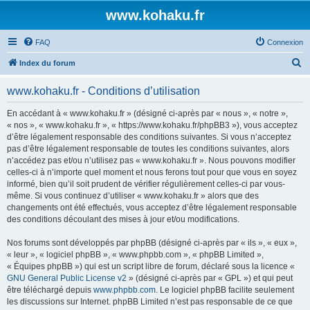
www.kohaku.fr
FAQ
Connexion
R
Index du forum
e
www.kohaku.fr - Conditions d’utilisation
c
h
En accédant à « www.kohaku.fr » (désigné ci-après par « nous », « notre »,
« nos », « www.kohaku.fr », « https://www.kohaku.fr/phpBB3 »), vous acceptez
e
d’être légalement responsable des conditions suivantes. Si vous n’acceptez
r
pas d’être légalement responsable de toutes les conditions suivantes, alors
n’accédez pas et/ou n’utilisez pas « www.kohaku.fr ». Nous pouvons modifier
c
celles-ci à n’importe quel moment et nous ferons tout pour que vous en soyez
h
informé, bien qu’il soit prudent de vérifier régulièrement celles-ci par vous-
même. Si vous continuez d’utiliser « www.kohaku.fr » alors que des
e
changements ont été effectués, vous acceptez d’être légalement responsable
r
des conditions découlant des mises à jour et/ou modifications.
Nos forums sont développés par phpBB (désigné ci-après par « ils », « eux »,
« leur », « logiciel phpBB », « www.phpbb.com », « phpBB Limited »,
« Équipes phpBB ») qui est un script libre de forum, déclaré sous la licence «
GNU General Public License v2
» (désigné ci-après par « GPL ») et qui peut
être téléchargé depuis
www.phpbb.com
. Le logiciel phpBB facilite seulement
les discussions sur Internet. phpBB Limited n’est pas responsable de ce que