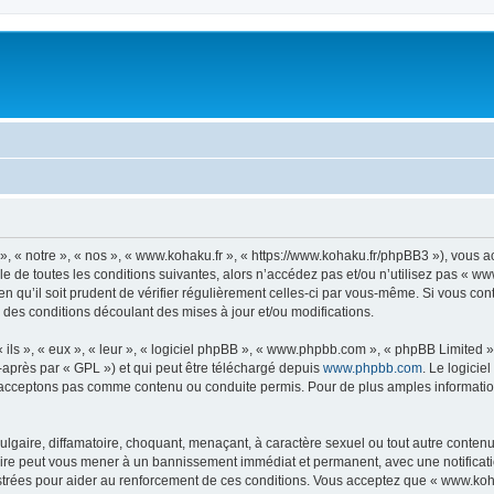
, « notre », « nos », « www.kohaku.fr », « https://www.kohaku.fr/phpBB3 »), vous 
e de toutes les conditions suivantes, alors n’accédez pas et/ou n’utilisez pas « ww
n qu’il soit prudent de vérifier régulièrement celles-ci par vous-même. Si vous co
 des conditions découlant des mises à jour et/ou modifications.
ls », « eux », « leur », « logiciel phpBB », « www.phpbb.com », « phpBB Limited »,
-après par « GPL ») et qui peut être téléchargé depuis
www.phpbb.com
. Le logicie
acceptons pas comme contenu ou conduite permis. Pour de plus amples informations
lgaire, diffamatoire, choquant, menaçant, à caractère sexuel ou tout autre contenu 
faire peut vous mener à un bannissement immédiat et permanent, avec une notificatio
trées pour aider au renforcement de ces conditions. Vous acceptez que « www.kohak