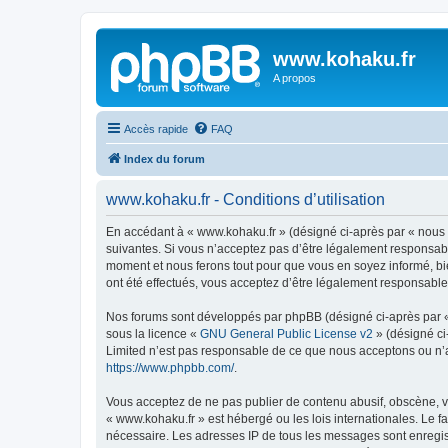
www.kohaku.fr
A propos
Accès rapide
FAQ
Index du forum
www.kohaku.fr - Conditions d’utilisation
En accédant à « www.kohaku.fr » (désigné ci-après par « nous »
suivantes. Si vous n’acceptez pas d’être légalement responsabl
moment et nous ferons tout pour que vous en soyez informé, bie
ont été effectués, vous acceptez d’être légalement responsable
Nos forums sont développés par phpBB (désigné ci-après par « i
sous la licence «
GNU General Public License v2
» (désigné ci
Limited n’est pas responsable de ce que nous acceptons ou n’
https://www.phpbb.com/
.
Vous acceptez de ne pas publier de contenu abusif, obscène, vu
« www.kohaku.fr » est hébergé ou les lois internationales. Le 
nécessaire. Les adresses IP de tous les messages sont enregis