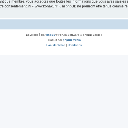
tant que membre, vous acceptez que toutes les informations que vous avez saisies
votre consentement, ni « www.kohaku.fr », ni phpBB ne pourront être tenus comme re
Développé par
phpBB
® Forum Software © phpBB Limited
Traduit par
phpBB-fr.com
Confidentialité
|
Conditions