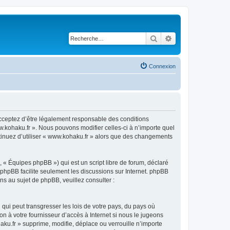
Rechercher
Recherche avancé
Connexion
acceptez d’être légalement responsable des conditions
w.kohaku.fr ». Nous pouvons modifier celles-ci à n’importe quel
ntinuez d’utiliser « www.kohaku.fr » alors que des changements
 « Équipes phpBB ») qui est un script libre de forum, déclaré
l phpBB facilite seulement les discussions sur Internet. phpBB
 au sujet de phpBB, veuillez consulter :
qui peut transgresser les lois de votre pays, du pays où
n à votre fournisseur d’accès à Internet si nous le jugeons
u.fr » supprime, modifie, déplace ou verrouille n’importe