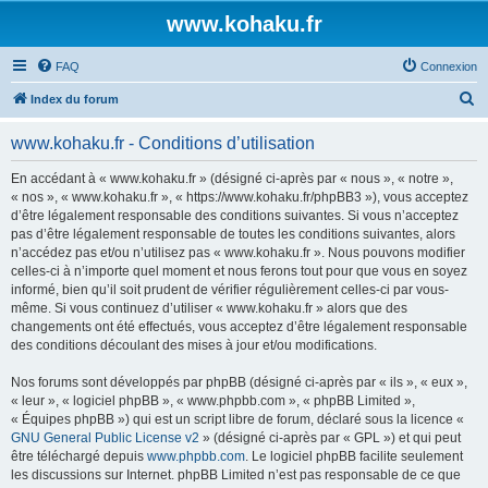
www.kohaku.fr
FAQ
Connexion
R
Index du forum
e
www.kohaku.fr - Conditions d’utilisation
c
h
En accédant à « www.kohaku.fr » (désigné ci-après par « nous », « notre »,
« nos », « www.kohaku.fr », « https://www.kohaku.fr/phpBB3 »), vous acceptez
e
d’être légalement responsable des conditions suivantes. Si vous n’acceptez
r
pas d’être légalement responsable de toutes les conditions suivantes, alors
n’accédez pas et/ou n’utilisez pas « www.kohaku.fr ». Nous pouvons modifier
c
celles-ci à n’importe quel moment et nous ferons tout pour que vous en soyez
h
informé, bien qu’il soit prudent de vérifier régulièrement celles-ci par vous-
même. Si vous continuez d’utiliser « www.kohaku.fr » alors que des
e
changements ont été effectués, vous acceptez d’être légalement responsable
r
des conditions découlant des mises à jour et/ou modifications.
Nos forums sont développés par phpBB (désigné ci-après par « ils », « eux »,
« leur », « logiciel phpBB », « www.phpbb.com », « phpBB Limited »,
« Équipes phpBB ») qui est un script libre de forum, déclaré sous la licence «
GNU General Public License v2
» (désigné ci-après par « GPL ») et qui peut
être téléchargé depuis
www.phpbb.com
. Le logiciel phpBB facilite seulement
les discussions sur Internet. phpBB Limited n’est pas responsable de ce que