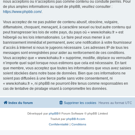
nous acceptons ou n’acceptons pas comme contenu ou conduite permis. Pour
de plus amples informations au sujet de phpBB, veuillez consulter :
https://www.phpbb.com/
.
Vous acceptez de ne pas publier de contenu abusif, obscène, vulgaire,
diffamatoire, choquant, menaçant, à caractère sexuel ou tout autre contenu qui
peut transgresser les lois de votre pays, du pays où « www.kohaku.fr » est
hébergé ou les lois internationales. Le faire peut vous mener à un
bannissement immédiat et permanent, avec une notification à votre fournisseur
d’accès à Internet si nous le jugeons nécessaire. Les adresses IP de tous les
messages sont enregistrées pour aider au renforcement de ces conditions.
Vous acceptez que « www.kohaku.fr » supprime, modifie, déplace ou verrouille
n’importe quel sujet lorsque nous estimons que cela est nécessaire. En tant
que membre, vous acceptez que toutes les informations que vous avez saisies
soient stockées dans notre base de données. Bien que ces informations ne
soient pas diffusées à une tierce partie sans votre consentement, ni
« www.kohaku.fr », ni phpBB ne pourront être tenus comme responsables en
cas de tentative de piratage visant à compromettre les données.
Index du forum
Supprimer les cookies
Heures au format
UTC
Développé par
phpBB
® Forum Software © phpBB Limited
Traduit par
phpBB-fr.com
Confidentialité
|
Conditions