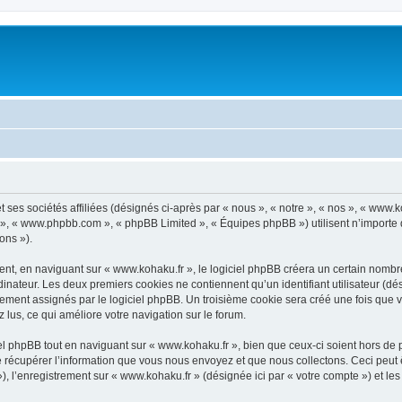
 ses sociétés affiliées (désignés ci-après par « nous », « notre », « nos », « www.
pBB », « www.phpbb.com », « phpBB Limited », « Équipes phpBB ») utilisent n’importe
ons »).
t, en naviguant sur « www.kohaku.fr », le logiciel phpBB créera un certain nombre d
inateur. Les deux premiers cookies ne contiennent qu’un identifiant utilisateur (dési
uement assignés par le logiciel phpBB. Un troisième cookie sera créé une fois que v
z lus, ce qui améliore votre navigation sur le forum.
 phpBB tout en naviguant sur « www.kohaku.fr », bien que ceux-ci soient hors de 
écupérer l’information que vous nous envoyez et que nous collectons. Ceci peut êtr
 »), l’enregistrement sur « www.kohaku.fr » (désignée ici par « votre compte ») et 