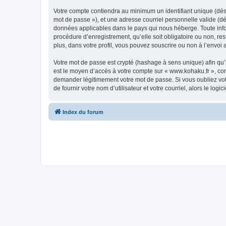
Votre compte contiendra au minimum un identifiant unique (dési
mot de passe »), et une adresse courriel personnelle valide (dé
données applicables dans le pays qui nous héberge. Toute infor
procédure d’enregistrement, qu’elle soit obligatoire ou non, re
plus, dans votre profil, vous pouvez souscrire ou non à l’envoi 
Votre mot de passe est crypté (hashage à sens unique) afin qu’i
est le moyen d’accès à votre compte sur « www.kohaku.fr », co
demander légitimement votre mot de passe. Si vous oubliez vot
de fournir votre nom d’utilisateur et votre courriel, alors le 
Index du forum