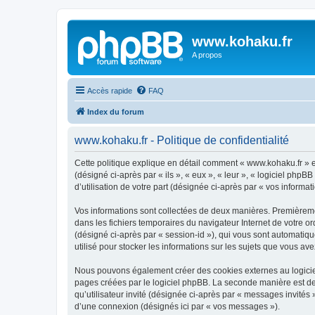
www.kohaku.fr
A propos
Accès rapide
FAQ
Index du forum
www.kohaku.fr - Politique de confidentialité
Cette politique explique en détail comment « www.kohaku.fr » et
(désigné ci-après par « ils », « eux », « leur », « logiciel ph
d’utilisation de votre part (désignée ci-après par « vos informati
Vos informations sont collectées de deux manières. Premièremen
dans les fichiers temporaires du navigateur Internet de votre ord
(désigné ci-après par « session-id »), qui vous sont automatiq
utilisé pour stocker les informations sur les sujets que vous ave
Nous pouvons également créer des cookies externes au logiciel
pages créées par le logiciel phpBB. La seconde manière est de r
qu’utilisateur invité (désignée ci-après par « messages invités
d’une connexion (désignés ici par « vos messages »).