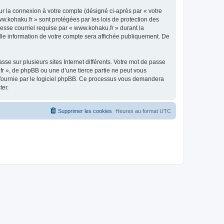
ur la connexion à votre compte (désigné ci-après par « votre
ww.kohaku.fr » sont protégées par les lois de protection des
esse courriel requise par « www.kohaku.fr » durant la
elle information de votre compte sera affichée publiquement. De
se sur plusieurs sites Internet différents. Votre mot de passe
r », de phpBB ou une d’une tierce partie ne peut vous
» fournie par le logiciel phpBB. Ce processus vous demandera
ter.
Supprimer les cookies
Heures au format
UTC