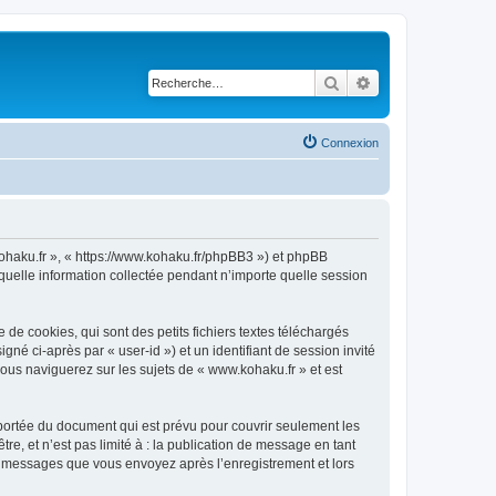
Rechercher
Recherche avancé
Connexion
kohaku.fr », « https://www.kohaku.fr/phpBB3 ») et phpBB
 quelle information collectée pendant n’importe quelle session
e cookies, qui sont des petits fichiers textes téléchargés
gné ci-après par « user-id ») et un identifiant de session invité
ous naviguerez sur les sujets de « www.kohaku.fr » et est
portée du document qui est prévu pour couvrir seulement les
e, et n’est pas limité à : la publication de message en tant
les messages que vous envoyez après l’enregistrement et lors