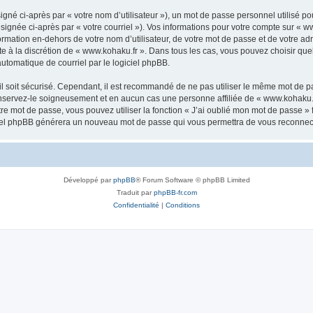
gné ci-après par « votre nom d’utilisateur »), un mot de passe personnel utilisé po
signée ci-après par « votre courriel »). Vos informations pour votre compte sur « w
mation en-dehors de votre nom d’utilisateur, de votre mot de passe et de votre adr
ste à la discrétion de « www.kohaku.fr ». Dans tous les cas, vous pouvez choisir qu
automatique de courriel par le logiciel phpBB.
l soit sécurisé. Cependant, il est recommandé de ne pas utiliser le même mot de pas
nservez-le soigneusement et en aucun cas une personne affiliée de « www.kohaku.f
re mot de passe, vous pouvez utiliser la fonction « J’ai oublié mon mot de passe 
logiciel phpBB générera un nouveau mot de passe qui vous permettra de vous reconnec
Développé par
phpBB
® Forum Software © phpBB Limited
Traduit par
phpBB-fr.com
Confidentialité
|
Conditions