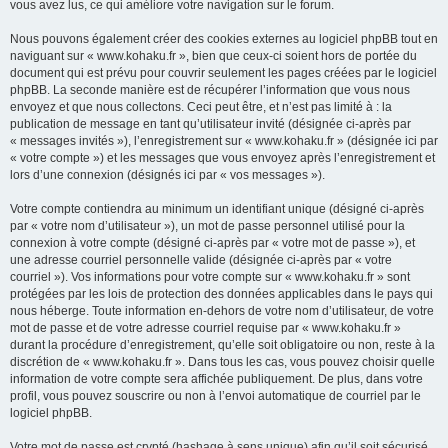
vous avez lus, ce qui améliore votre navigation sur le forum.
Nous pouvons également créer des cookies externes au logiciel phpBB tout en
naviguant sur « www.kohaku.fr », bien que ceux-ci soient hors de portée du
document qui est prévu pour couvrir seulement les pages créées par le logiciel
phpBB. La seconde manière est de récupérer l’information que vous nous
envoyez et que nous collectons. Ceci peut être, et n’est pas limité à : la
publication de message en tant qu’utilisateur invité (désignée ci-après par
« messages invités »), l’enregistrement sur « www.kohaku.fr » (désignée ici par
« votre compte ») et les messages que vous envoyez après l’enregistrement et
lors d’une connexion (désignés ici par « vos messages »).
Votre compte contiendra au minimum un identifiant unique (désigné ci-après
par « votre nom d’utilisateur »), un mot de passe personnel utilisé pour la
connexion à votre compte (désigné ci-après par « votre mot de passe »), et
une adresse courriel personnelle valide (désignée ci-après par « votre
courriel »). Vos informations pour votre compte sur « www.kohaku.fr » sont
protégées par les lois de protection des données applicables dans le pays qui
nous héberge. Toute information en-dehors de votre nom d’utilisateur, de votre
mot de passe et de votre adresse courriel requise par « www.kohaku.fr »
durant la procédure d’enregistrement, qu’elle soit obligatoire ou non, reste à la
discrétion de « www.kohaku.fr ». Dans tous les cas, vous pouvez choisir quelle
information de votre compte sera affichée publiquement. De plus, dans votre
profil, vous pouvez souscrire ou non à l’envoi automatique de courriel par le
logiciel phpBB.
Votre mot de passe est crypté (hashage à sens unique) afin qu’il soit sécurisé.