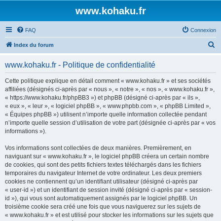
www.kohaku.fr
FAQ
Connexion
R
Index du forum
e
www.kohaku.fr - Politique de confidentialité
c
h
Cette politique explique en détail comment « www.kohaku.fr » et ses sociétés
affiliées (désignés ci-après par « nous », « notre », « nos », « www.kohaku.fr »,
e
« https://www.kohaku.fr/phpBB3 ») et phpBB (désigné ci-après par « ils »,
r
« eux », « leur », « logiciel phpBB », « www.phpbb.com », « phpBB Limited »,
« Équipes phpBB ») utilisent n’importe quelle information collectée pendant
c
n’importe quelle session d’utilisation de votre part (désignée ci-après par « vos
h
informations »).
e
Vos informations sont collectées de deux manières. Premièrement, en
r
naviguant sur « www.kohaku.fr », le logiciel phpBB créera un certain nombre
de cookies, qui sont des petits fichiers textes téléchargés dans les fichiers
temporaires du navigateur Internet de votre ordinateur. Les deux premiers
cookies ne contiennent qu’un identifiant utilisateur (désigné ci-après par
« user-id ») et un identifiant de session invité (désigné ci-après par « session-
id »), qui vous sont automatiquement assignés par le logiciel phpBB. Un
troisième cookie sera créé une fois que vous naviguerez sur les sujets de
« www.kohaku.fr » et est utilisé pour stocker les informations sur les sujets que