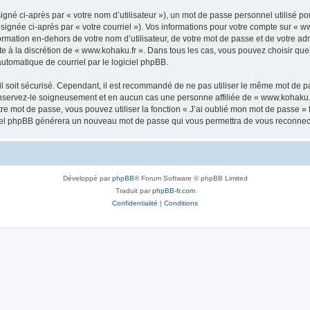
gné ci-après par « votre nom d’utilisateur »), un mot de passe personnel utilisé po
signée ci-après par « votre courriel »). Vos informations pour votre compte sur « w
mation en-dehors de votre nom d’utilisateur, de votre mot de passe et de votre adr
ste à la discrétion de « www.kohaku.fr ». Dans tous les cas, vous pouvez choisir qu
automatique de courriel par le logiciel phpBB.
l soit sécurisé. Cependant, il est recommandé de ne pas utiliser le même mot de pas
nservez-le soigneusement et en aucun cas une personne affiliée de « www.kohaku.f
re mot de passe, vous pouvez utiliser la fonction « J’ai oublié mon mot de passe 
logiciel phpBB générera un nouveau mot de passe qui vous permettra de vous reconnec
Développé par
phpBB
® Forum Software © phpBB Limited
Traduit par
phpBB-fr.com
Confidentialité
|
Conditions