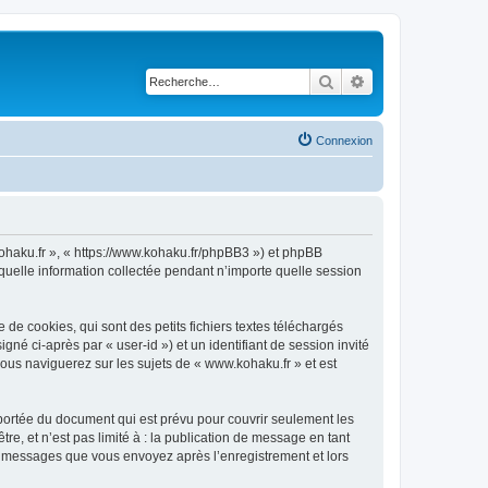
Rechercher
Recherche avancé
Connexion
kohaku.fr », « https://www.kohaku.fr/phpBB3 ») et phpBB
 quelle information collectée pendant n’importe quelle session
e cookies, qui sont des petits fichiers textes téléchargés
gné ci-après par « user-id ») et un identifiant de session invité
ous naviguerez sur les sujets de « www.kohaku.fr » et est
portée du document qui est prévu pour couvrir seulement les
e, et n’est pas limité à : la publication de message en tant
les messages que vous envoyez après l’enregistrement et lors