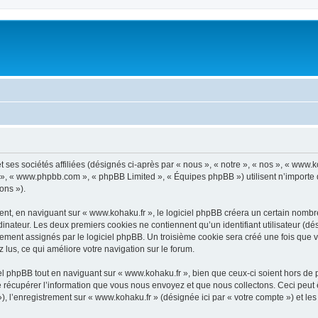
 ses sociétés affiliées (désignés ci-après par « nous », « notre », « nos », « www.
pBB », « www.phpbb.com », « phpBB Limited », « Équipes phpBB ») utilisent n’importe
ons »).
t, en naviguant sur « www.kohaku.fr », le logiciel phpBB créera un certain nombre d
inateur. Les deux premiers cookies ne contiennent qu’un identifiant utilisateur (dési
uement assignés par le logiciel phpBB. Un troisième cookie sera créé une fois que v
z lus, ce qui améliore votre navigation sur le forum.
 phpBB tout en naviguant sur « www.kohaku.fr », bien que ceux-ci soient hors de 
écupérer l’information que vous nous envoyez et que nous collectons. Ceci peut êtr
 »), l’enregistrement sur « www.kohaku.fr » (désignée ici par « votre compte ») et 