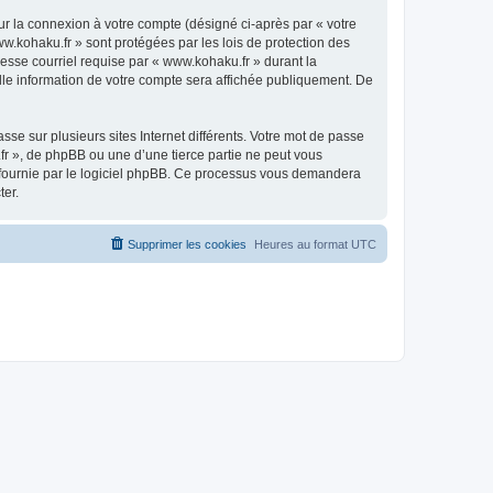
ur la connexion à votre compte (désigné ci-après par « votre
ww.kohaku.fr » sont protégées par les lois de protection des
esse courriel requise par « www.kohaku.fr » durant la
elle information de votre compte sera affichée publiquement. De
se sur plusieurs sites Internet différents. Votre mot de passe
r », de phpBB ou une d’une tierce partie ne peut vous
» fournie par le logiciel phpBB. Ce processus vous demandera
ter.
Supprimer les cookies
Heures au format
UTC