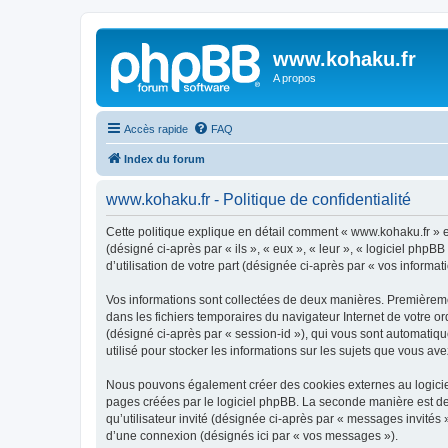
www.kohaku.fr
A propos
Accès rapide
FAQ
Index du forum
www.kohaku.fr - Politique de confidentialité
Cette politique explique en détail comment « www.kohaku.fr » et
(désigné ci-après par « ils », « eux », « leur », « logiciel ph
d’utilisation de votre part (désignée ci-après par « vos informati
Vos informations sont collectées de deux manières. Premièremen
dans les fichiers temporaires du navigateur Internet de votre ord
(désigné ci-après par « session-id »), qui vous sont automatiq
utilisé pour stocker les informations sur les sujets que vous ave
Nous pouvons également créer des cookies externes au logiciel
pages créées par le logiciel phpBB. La seconde manière est de r
qu’utilisateur invité (désignée ci-après par « messages invités
d’une connexion (désignés ici par « vos messages »).