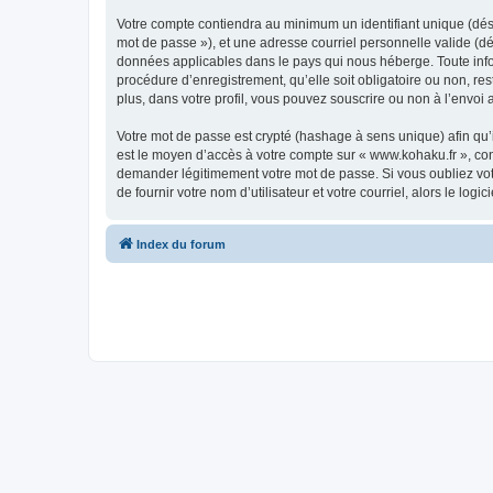
Votre compte contiendra au minimum un identifiant unique (dési
mot de passe »), et une adresse courriel personnelle valide (dé
données applicables dans le pays qui nous héberge. Toute infor
procédure d’enregistrement, qu’elle soit obligatoire ou non, re
plus, dans votre profil, vous pouvez souscrire ou non à l’envoi 
Votre mot de passe est crypté (hashage à sens unique) afin qu’i
est le moyen d’accès à votre compte sur « www.kohaku.fr », co
demander légitimement votre mot de passe. Si vous oubliez vot
de fournir votre nom d’utilisateur et votre courriel, alors le 
Index du forum