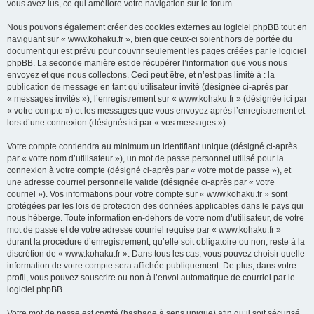
vous avez lus, ce qui améliore votre navigation sur le forum.
Nous pouvons également créer des cookies externes au logiciel phpBB tout en
naviguant sur « www.kohaku.fr », bien que ceux-ci soient hors de portée du
document qui est prévu pour couvrir seulement les pages créées par le logiciel
phpBB. La seconde manière est de récupérer l’information que vous nous
envoyez et que nous collectons. Ceci peut être, et n’est pas limité à : la
publication de message en tant qu’utilisateur invité (désignée ci-après par
« messages invités »), l’enregistrement sur « www.kohaku.fr » (désignée ici par
« votre compte ») et les messages que vous envoyez après l’enregistrement et
lors d’une connexion (désignés ici par « vos messages »).
Votre compte contiendra au minimum un identifiant unique (désigné ci-après
par « votre nom d’utilisateur »), un mot de passe personnel utilisé pour la
connexion à votre compte (désigné ci-après par « votre mot de passe »), et
une adresse courriel personnelle valide (désignée ci-après par « votre
courriel »). Vos informations pour votre compte sur « www.kohaku.fr » sont
protégées par les lois de protection des données applicables dans le pays qui
nous héberge. Toute information en-dehors de votre nom d’utilisateur, de votre
mot de passe et de votre adresse courriel requise par « www.kohaku.fr »
durant la procédure d’enregistrement, qu’elle soit obligatoire ou non, reste à la
discrétion de « www.kohaku.fr ». Dans tous les cas, vous pouvez choisir quelle
information de votre compte sera affichée publiquement. De plus, dans votre
profil, vous pouvez souscrire ou non à l’envoi automatique de courriel par le
logiciel phpBB.
Votre mot de passe est crypté (hashage à sens unique) afin qu’il soit sécurisé.