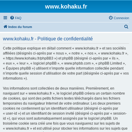
www.kohaku.fr
FAQ
Connexion
R
Index du forum
e
www.kohaku.fr - Politique de confidentialité
c
h
Cette politique explique en détail comment « www.kohaku.fr » et ses sociétés
affiliées (désignés ci-après par « nous », « notre », « nos », « www.kohaku.fr »,
e
« https://www.kohaku.fr/phpBB3 ») et phpBB (désigné ci-après par « ils »,
r
« eux », « leur », « logiciel phpBB », « www.phpbb.com », « phpBB Limited »,
« Équipes phpBB ») utilisent n’importe quelle information collectée pendant
c
n’importe quelle session d’utilisation de votre part (désignée ci-après par « vos
h
informations »).
e
Vos informations sont collectées de deux manières. Premièrement, en
r
naviguant sur « www.kohaku.fr », le logiciel phpBB créera un certain nombre
de cookies, qui sont des petits fichiers textes téléchargés dans les fichiers
temporaires du navigateur Internet de votre ordinateur. Les deux premiers
cookies ne contiennent qu’un identifiant utilisateur (désigné ci-après par
« user-id ») et un identifiant de session invité (désigné ci-après par « session-
id »), qui vous sont automatiquement assignés par le logiciel phpBB. Un
troisième cookie sera créé une fois que vous naviguerez sur les sujets de
« www.kohaku.fr » et est utilisé pour stocker les informations sur les sujets que