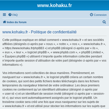
www.kohaku.fr
FAQ
Connexion
R
Index du forum
e
www.kohaku.fr - Politique de confidentialité
c
h
Cette politique explique en détail comment « www.kohaku.fr » et ses sociétés
affiliées (désignés ci-après par « nous », « notre », « nos », « www.kohaku.fr »,
e
« https://www.kohaku.fr/phpBB3 ») et phpBB (désigné ci-après par « ils »,
r
« eux », « leur », « logiciel phpBB », « www.phpbb.com », « phpBB Limited »,
« Équipes phpBB ») utilisent n’importe quelle information collectée pendant
c
n’importe quelle session d’utilisation de votre part (désignée ci-après par « vos
h
informations »).
e
Vos informations sont collectées de deux manières. Premièrement, en
r
naviguant sur « www.kohaku.fr », le logiciel phpBB créera un certain nombre
de cookies, qui sont des petits fichiers textes téléchargés dans les fichiers
temporaires du navigateur Internet de votre ordinateur. Les deux premiers
cookies ne contiennent qu’un identifiant utilisateur (désigné ci-après par
« user-id ») et un identifiant de session invité (désigné ci-après par « session-
id »), qui vous sont automatiquement assignés par le logiciel phpBB. Un
troisième cookie sera créé une fois que vous naviguerez sur les sujets de
« www.kohaku.fr » et est utilisé pour stocker les informations sur les sujets que