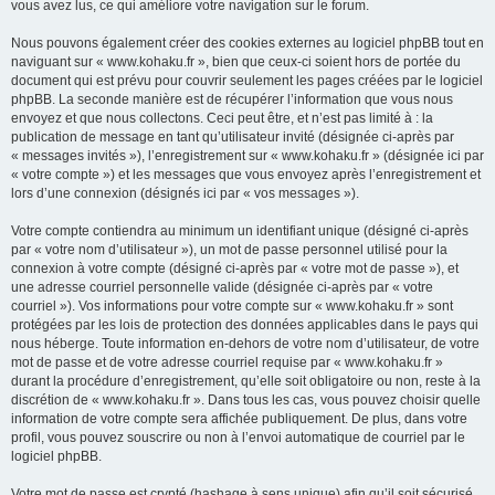
vous avez lus, ce qui améliore votre navigation sur le forum.
Nous pouvons également créer des cookies externes au logiciel phpBB tout en
naviguant sur « www.kohaku.fr », bien que ceux-ci soient hors de portée du
document qui est prévu pour couvrir seulement les pages créées par le logiciel
phpBB. La seconde manière est de récupérer l’information que vous nous
envoyez et que nous collectons. Ceci peut être, et n’est pas limité à : la
publication de message en tant qu’utilisateur invité (désignée ci-après par
« messages invités »), l’enregistrement sur « www.kohaku.fr » (désignée ici par
« votre compte ») et les messages que vous envoyez après l’enregistrement et
lors d’une connexion (désignés ici par « vos messages »).
Votre compte contiendra au minimum un identifiant unique (désigné ci-après
par « votre nom d’utilisateur »), un mot de passe personnel utilisé pour la
connexion à votre compte (désigné ci-après par « votre mot de passe »), et
une adresse courriel personnelle valide (désignée ci-après par « votre
courriel »). Vos informations pour votre compte sur « www.kohaku.fr » sont
protégées par les lois de protection des données applicables dans le pays qui
nous héberge. Toute information en-dehors de votre nom d’utilisateur, de votre
mot de passe et de votre adresse courriel requise par « www.kohaku.fr »
durant la procédure d’enregistrement, qu’elle soit obligatoire ou non, reste à la
discrétion de « www.kohaku.fr ». Dans tous les cas, vous pouvez choisir quelle
information de votre compte sera affichée publiquement. De plus, dans votre
profil, vous pouvez souscrire ou non à l’envoi automatique de courriel par le
logiciel phpBB.
Votre mot de passe est crypté (hashage à sens unique) afin qu’il soit sécurisé.