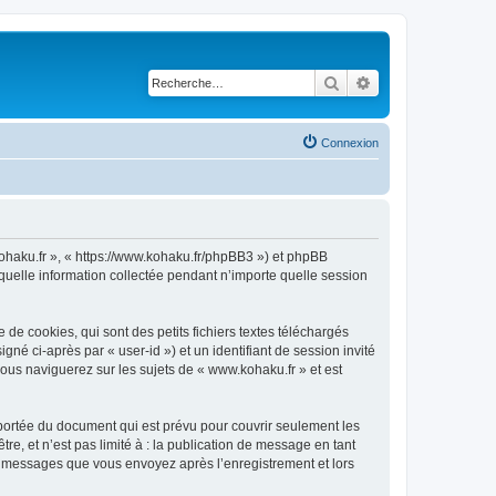
Rechercher
Recherche avancé
Connexion
kohaku.fr », « https://www.kohaku.fr/phpBB3 ») et phpBB
 quelle information collectée pendant n’importe quelle session
e cookies, qui sont des petits fichiers textes téléchargés
gné ci-après par « user-id ») et un identifiant de session invité
ous naviguerez sur les sujets de « www.kohaku.fr » et est
portée du document qui est prévu pour couvrir seulement les
e, et n’est pas limité à : la publication de message en tant
les messages que vous envoyez après l’enregistrement et lors