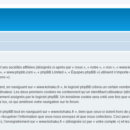
 ses sociétés affiliées (désignés ci-après par « nous », « notre », « nos », « www.
pBB », « www.phpbb.com », « phpBB Limited », « Équipes phpBB ») utilisent n’importe
ons »).
t, en naviguant sur « www.kohaku.fr », le logiciel phpBB créera un certain nombre d
inateur. Les deux premiers cookies ne contiennent qu’un identifiant utilisateur (dési
uement assignés par le logiciel phpBB. Un troisième cookie sera créé une fois que v
z lus, ce qui améliore votre navigation sur le forum.
 phpBB tout en naviguant sur « www.kohaku.fr », bien que ceux-ci soient hors de 
écupérer l’information que vous nous envoyez et que nous collectons. Ceci peut êtr
 »), l’enregistrement sur « www.kohaku.fr » (désignée ici par « votre compte ») et 