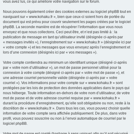
vous avez lus, ce qui améliore votre navigation sur le forum.
Nous pouvons également créer des cookies externes au logiciel phpBB tout en
naviguant sur « www.kohaku.fr », bien que ceux-ci soient hors de portée du
document qui est prévu pour couvrir seulement les pages créées par le logiciel
phpBB. La seconde manière est de récupérer l’information que vous nous
envoyez et que nous collectons. Ceci peut être, et n’est pas limité à : la
publication de message en tant qu’utilisateur invité (désignée ci-après par
« messages invités »), l’enregistrement sur « www.kohaku.fr » (désignée ici par
« votre compte ») et les messages que vous envoyez après l’enregistrement et
lors d’une connexion (désignés ici par « vos messages »).
Votre compte contiendra au minimum un identifiant unique (désigné ci-après
par « votre nom d’utilisateur »), un mot de passe personnel utilisé pour la
connexion à votre compte (désigné ci-après par « votre mot de passe »), et
une adresse courriel personnelle valide (désignée ci-après par « votre
courriel »). Vos informations pour votre compte sur « www.kohaku.fr » sont
protégées par les lois de protection des données applicables dans le pays qui
nous héberge. Toute information en-dehors de votre nom d’utilisateur, de votre
mot de passe et de votre adresse courriel requise par « www.kohaku.fr »
durant la procédure d’enregistrement, qu’elle soit obligatoire ou non, reste à la
discrétion de « www.kohaku.fr ». Dans tous les cas, vous pouvez choisir quelle
information de votre compte sera affichée publiquement. De plus, dans votre
profil, vous pouvez souscrire ou non à l’envoi automatique de courriel par le
logiciel phpBB.
Votre mot de passe est crypté (hashage à sens unique) afin qu’il soit sécurisé.