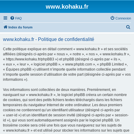
www.kohaku.fr
FAQ
Connexion
R
Index du forum
e
www.kohaku.fr - Politique de confidentialité
c
h
Cette politique explique en détail comment « www.kohaku.fr » et ses sociétés
affiliées (désignés ci-après par « nous », « notre », « nos », « www.kohaku.fr »,
e
« https://www.kohaku.fr/phpBB3 ») et phpBB (désigné ci-après par « ils »,
r
« eux », « leur », « logiciel phpBB », « www.phpbb.com », « phpBB Limited »,
« Équipes phpBB ») utilisent n’importe quelle information collectée pendant
c
n’importe quelle session d’utilisation de votre part (désignée ci-après par « vos
h
informations »).
e
Vos informations sont collectées de deux manières. Premièrement, en
r
naviguant sur « www.kohaku.fr », le logiciel phpBB créera un certain nombre
de cookies, qui sont des petits fichiers textes téléchargés dans les fichiers
temporaires du navigateur Internet de votre ordinateur. Les deux premiers
cookies ne contiennent qu’un identifiant utilisateur (désigné ci-après par
« user-id ») et un identifiant de session invité (désigné ci-après par « session-
id »), qui vous sont automatiquement assignés par le logiciel phpBB. Un
troisième cookie sera créé une fois que vous naviguerez sur les sujets de
« www.kohaku.fr » et est utilisé pour stocker les informations sur les sujets que