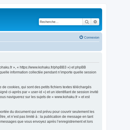
Rechercher
Recherche avancé
Connexion
kohaku.fr », « https://www.kohaku.fr/phpBB3 ») et phpBB
 quelle information collectée pendant n’importe quelle session
e cookies, qui sont des petits fichiers textes téléchargés
gné ci-après par « user-id ») et un identifiant de session invité
ous naviguerez sur les sujets de « www.kohaku.fr » et est
portée du document qui est prévu pour couvrir seulement les
e, et n’est pas limité à : la publication de message en tant
les messages que vous envoyez après l’enregistrement et lors