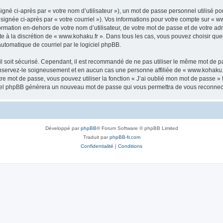
gné ci-après par « votre nom d’utilisateur »), un mot de passe personnel utilisé po
signée ci-après par « votre courriel »). Vos informations pour votre compte sur « w
mation en-dehors de votre nom d’utilisateur, de votre mot de passe et de votre adr
ste à la discrétion de « www.kohaku.fr ». Dans tous les cas, vous pouvez choisir qu
automatique de courriel par le logiciel phpBB.
l soit sécurisé. Cependant, il est recommandé de ne pas utiliser le même mot de pas
nservez-le soigneusement et en aucun cas une personne affiliée de « www.kohaku.f
re mot de passe, vous pouvez utiliser la fonction « J’ai oublié mon mot de passe 
logiciel phpBB générera un nouveau mot de passe qui vous permettra de vous reconnec
Développé par
phpBB
® Forum Software © phpBB Limited
Traduit par
phpBB-fr.com
Confidentialité
|
Conditions