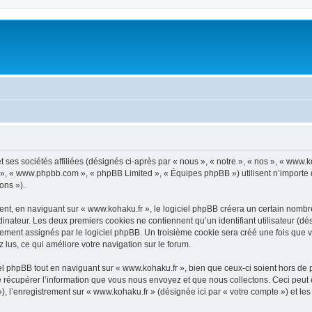
 ses sociétés affiliées (désignés ci-après par « nous », « notre », « nos », « www.
pBB », « www.phpbb.com », « phpBB Limited », « Équipes phpBB ») utilisent n’importe
ons »).
t, en naviguant sur « www.kohaku.fr », le logiciel phpBB créera un certain nombre d
inateur. Les deux premiers cookies ne contiennent qu’un identifiant utilisateur (dési
uement assignés par le logiciel phpBB. Un troisième cookie sera créé une fois que v
z lus, ce qui améliore votre navigation sur le forum.
 phpBB tout en naviguant sur « www.kohaku.fr », bien que ceux-ci soient hors de 
écupérer l’information que vous nous envoyez et que nous collectons. Ceci peut êtr
 »), l’enregistrement sur « www.kohaku.fr » (désignée ici par « votre compte ») et 