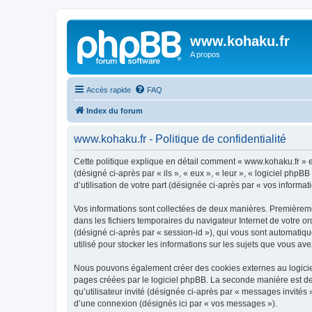
www.kohaku.fr
A propos
Accès rapide
FAQ
Index du forum
www.kohaku.fr - Politique de confidentialité
Cette politique explique en détail comment « www.kohaku.fr » et
(désigné ci-après par « ils », « eux », « leur », « logiciel ph
d’utilisation de votre part (désignée ci-après par « vos informati
Vos informations sont collectées de deux manières. Premièremen
dans les fichiers temporaires du navigateur Internet de votre ord
(désigné ci-après par « session-id »), qui vous sont automatiq
utilisé pour stocker les informations sur les sujets que vous ave
Nous pouvons également créer des cookies externes au logiciel
pages créées par le logiciel phpBB. La seconde manière est de r
qu’utilisateur invité (désignée ci-après par « messages invités
d’une connexion (désignés ici par « vos messages »).