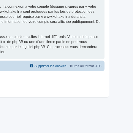
ur la connexion à votre compte (désigné ci-après par « votre
ww.kohaku.fr » sont protégées par les lois de protection des
esse courriel requise par « www.kohaku.fr » durant la
elle information de votre compte sera affichée publiquement. De
se sur plusieurs sites Internet différents. Votre mot de passe
r », de phpBB ou une d’une tierce partie ne peut vous
» fournie par le logiciel phpBB. Ce processus vous demandera
ter.
Supprimer les cookies
Heures au format
UTC