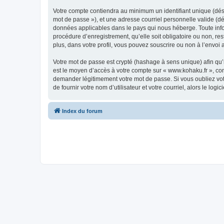
Votre compte contiendra au minimum un identifiant unique (dési
mot de passe »), et une adresse courriel personnelle valide (dé
données applicables dans le pays qui nous héberge. Toute infor
procédure d’enregistrement, qu’elle soit obligatoire ou non, re
plus, dans votre profil, vous pouvez souscrire ou non à l’envoi 
Votre mot de passe est crypté (hashage à sens unique) afin qu’i
est le moyen d’accès à votre compte sur « www.kohaku.fr », co
demander légitimement votre mot de passe. Si vous oubliez vot
de fournir votre nom d’utilisateur et votre courriel, alors le 
Index du forum