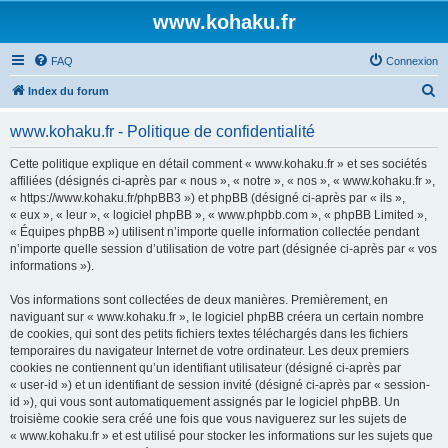
www.kohaku.fr
FAQ
Connexion
R
Index du forum
e
www.kohaku.fr - Politique de confidentialité
c
h
Cette politique explique en détail comment « www.kohaku.fr » et ses sociétés
affiliées (désignés ci-après par « nous », « notre », « nos », « www.kohaku.fr »,
e
« https://www.kohaku.fr/phpBB3 ») et phpBB (désigné ci-après par « ils »,
r
« eux », « leur », « logiciel phpBB », « www.phpbb.com », « phpBB Limited »,
« Équipes phpBB ») utilisent n’importe quelle information collectée pendant
c
n’importe quelle session d’utilisation de votre part (désignée ci-après par « vos
h
informations »).
e
Vos informations sont collectées de deux manières. Premièrement, en
r
naviguant sur « www.kohaku.fr », le logiciel phpBB créera un certain nombre
de cookies, qui sont des petits fichiers textes téléchargés dans les fichiers
temporaires du navigateur Internet de votre ordinateur. Les deux premiers
cookies ne contiennent qu’un identifiant utilisateur (désigné ci-après par
« user-id ») et un identifiant de session invité (désigné ci-après par « session-
id »), qui vous sont automatiquement assignés par le logiciel phpBB. Un
troisième cookie sera créé une fois que vous naviguerez sur les sujets de
« www.kohaku.fr » et est utilisé pour stocker les informations sur les sujets que