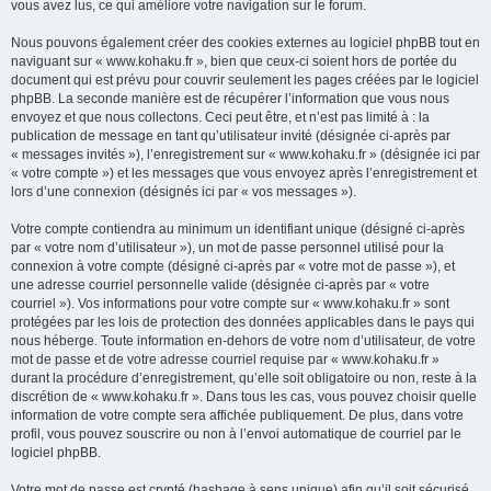
vous avez lus, ce qui améliore votre navigation sur le forum.
Nous pouvons également créer des cookies externes au logiciel phpBB tout en
naviguant sur « www.kohaku.fr », bien que ceux-ci soient hors de portée du
document qui est prévu pour couvrir seulement les pages créées par le logiciel
phpBB. La seconde manière est de récupérer l’information que vous nous
envoyez et que nous collectons. Ceci peut être, et n’est pas limité à : la
publication de message en tant qu’utilisateur invité (désignée ci-après par
« messages invités »), l’enregistrement sur « www.kohaku.fr » (désignée ici par
« votre compte ») et les messages que vous envoyez après l’enregistrement et
lors d’une connexion (désignés ici par « vos messages »).
Votre compte contiendra au minimum un identifiant unique (désigné ci-après
par « votre nom d’utilisateur »), un mot de passe personnel utilisé pour la
connexion à votre compte (désigné ci-après par « votre mot de passe »), et
une adresse courriel personnelle valide (désignée ci-après par « votre
courriel »). Vos informations pour votre compte sur « www.kohaku.fr » sont
protégées par les lois de protection des données applicables dans le pays qui
nous héberge. Toute information en-dehors de votre nom d’utilisateur, de votre
mot de passe et de votre adresse courriel requise par « www.kohaku.fr »
durant la procédure d’enregistrement, qu’elle soit obligatoire ou non, reste à la
discrétion de « www.kohaku.fr ». Dans tous les cas, vous pouvez choisir quelle
information de votre compte sera affichée publiquement. De plus, dans votre
profil, vous pouvez souscrire ou non à l’envoi automatique de courriel par le
logiciel phpBB.
Votre mot de passe est crypté (hashage à sens unique) afin qu’il soit sécurisé.