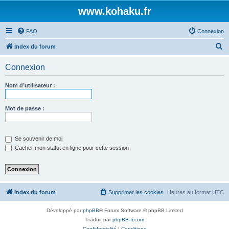
www.kohaku.fr
FAQ
Connexion
R
Index du forum
e
Connexion
c
h
Nom d’utilisateur :
e
r
Mot de passe :
c
h
Se souvenir de moi
e
Cacher mon statut en ligne pour cette session
r
Index du forum
Supprimer les cookies
Heures au format
UTC
Développé par
phpBB
® Forum Software © phpBB Limited
Traduit par
phpBB-fr.com
Confidentialité
|
Conditions