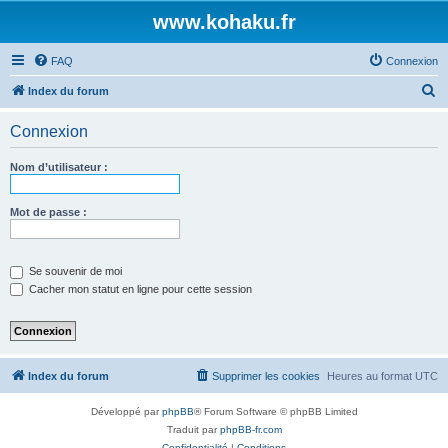
www.kohaku.fr
FAQ
Connexion
R
Index du forum
e
Connexion
c
h
Nom d’utilisateur :
e
r
Mot de passe :
c
h
Se souvenir de moi
e
Cacher mon statut en ligne pour cette session
r
Index du forum
Supprimer les cookies
Heures au format
UTC
Développé par
phpBB
® Forum Software © phpBB Limited
Traduit par
phpBB-fr.com
Confidentialité
|
Conditions