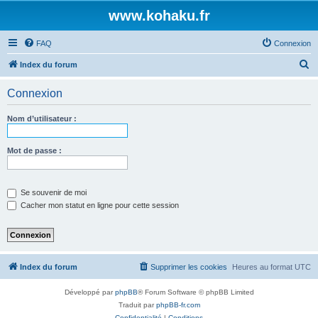
www.kohaku.fr
FAQ
Connexion
R
Index du forum
e
Connexion
c
h
Nom d’utilisateur :
e
r
Mot de passe :
c
h
Se souvenir de moi
e
Cacher mon statut en ligne pour cette session
r
Index du forum
Supprimer les cookies
Heures au format
UTC
Développé par
phpBB
® Forum Software © phpBB Limited
Traduit par
phpBB-fr.com
Confidentialité
|
Conditions