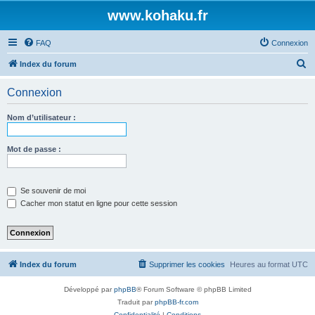
www.kohaku.fr
FAQ
Connexion
R
Index du forum
e
Connexion
c
h
Nom d’utilisateur :
e
r
Mot de passe :
c
h
Se souvenir de moi
e
Cacher mon statut en ligne pour cette session
r
Index du forum
Supprimer les cookies
Heures au format
UTC
Développé par
phpBB
® Forum Software © phpBB Limited
Traduit par
phpBB-fr.com
Confidentialité
|
Conditions