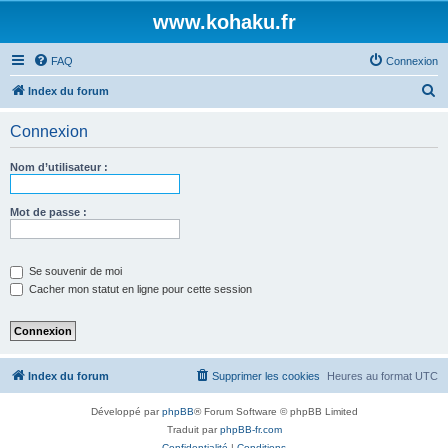
www.kohaku.fr
FAQ
Connexion
R
Index du forum
e
Connexion
c
h
Nom d’utilisateur :
e
r
Mot de passe :
c
h
Se souvenir de moi
e
Cacher mon statut en ligne pour cette session
r
Index du forum
Supprimer les cookies
Heures au format
UTC
Développé par
phpBB
® Forum Software © phpBB Limited
Traduit par
phpBB-fr.com
Confidentialité
|
Conditions