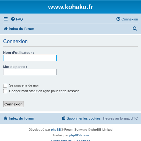
www.kohaku.fr
FAQ
Connexion
R
Index du forum
e
Connexion
c
h
Nom d’utilisateur :
e
r
Mot de passe :
c
h
Se souvenir de moi
e
Cacher mon statut en ligne pour cette session
r
Index du forum
Supprimer les cookies
Heures au format
UTC
Développé par
phpBB
® Forum Software © phpBB Limited
Traduit par
phpBB-fr.com
Confidentialité
|
Conditions