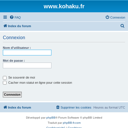
www.kohaku.fr
FAQ
Connexion
R
Index du forum
e
Connexion
c
h
Nom d’utilisateur :
e
r
Mot de passe :
c
h
Se souvenir de moi
e
Cacher mon statut en ligne pour cette session
r
Index du forum
Supprimer les cookies
Heures au format
UTC
Développé par
phpBB
® Forum Software © phpBB Limited
Traduit par
phpBB-fr.com
Confidentialité
|
Conditions