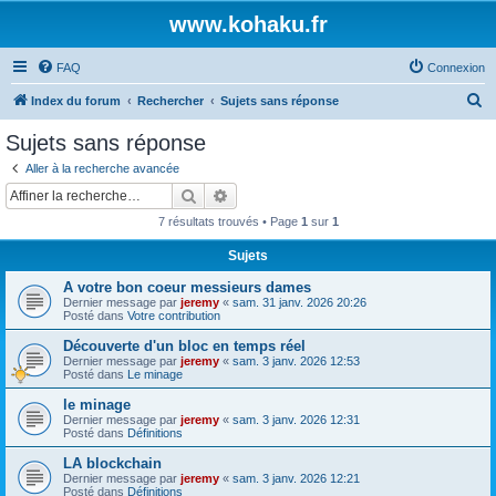
www.kohaku.fr
FAQ
Connexion
R
Index du forum
Rechercher
Sujets sans réponse
e
Sujets sans réponse
c
Aller à la recherche avancée
h
Rechercher
Recherche avancée
e
7 résultats trouvés • Page
1
sur
1
r
Sujets
c
A votre bon coeur messieurs dames
h
Dernier message par
jeremy
«
sam. 31 janv. 2026 20:26
e
Posté dans
Votre contribution
r
Découverte d'un bloc en temps réel
Dernier message par
jeremy
«
sam. 3 janv. 2026 12:53
Posté dans
Le minage
le minage
Dernier message par
jeremy
«
sam. 3 janv. 2026 12:31
Posté dans
Définitions
LA blockchain
Dernier message par
jeremy
«
sam. 3 janv. 2026 12:21
Posté dans
Définitions