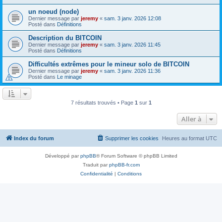
un noeud (node)
Dernier message par
jeremy
«
sam. 3 janv. 2026 12:08
Posté dans
Définitions
Description du BITCOIN
Dernier message par
jeremy
«
sam. 3 janv. 2026 11:45
Posté dans
Définitions
Difficultés extrêmes pour le mineur solo de BITCOIN
Dernier message par
jeremy
«
sam. 3 janv. 2026 11:36
Posté dans
Le minage
7 résultats trouvés • Page
1
sur
1
Aller à
Index du forum
Supprimer les cookies
Heures au format
UTC
Développé par
phpBB
® Forum Software © phpBB Limited
Traduit par
phpBB-fr.com
Confidentialité
|
Conditions