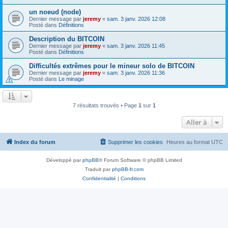
un noeud (node)
Dernier message par
jeremy
«
sam. 3 janv. 2026 12:08
Posté dans
Définitions
Description du BITCOIN
Dernier message par
jeremy
«
sam. 3 janv. 2026 11:45
Posté dans
Définitions
Difficultés extrêmes pour le mineur solo de BITCOIN
Dernier message par
jeremy
«
sam. 3 janv. 2026 11:36
Posté dans
Le minage
7 résultats trouvés • Page
1
sur
1
Aller à
Index du forum
Supprimer les cookies
Heures au format
UTC
Développé par
phpBB
® Forum Software © phpBB Limited
Traduit par
phpBB-fr.com
Confidentialité
|
Conditions