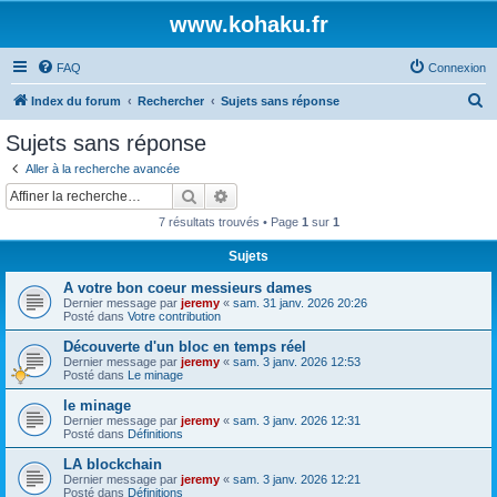
www.kohaku.fr
FAQ
Connexion
R
Index du forum
Rechercher
Sujets sans réponse
e
Sujets sans réponse
c
Aller à la recherche avancée
h
Rechercher
Recherche avancée
e
7 résultats trouvés • Page
1
sur
1
r
Sujets
c
A votre bon coeur messieurs dames
h
Dernier message par
jeremy
«
sam. 31 janv. 2026 20:26
e
Posté dans
Votre contribution
r
Découverte d'un bloc en temps réel
Dernier message par
jeremy
«
sam. 3 janv. 2026 12:53
Posté dans
Le minage
le minage
Dernier message par
jeremy
«
sam. 3 janv. 2026 12:31
Posté dans
Définitions
LA blockchain
Dernier message par
jeremy
«
sam. 3 janv. 2026 12:21
Posté dans
Définitions