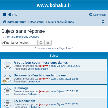
www.kohaku.fr
FAQ
Connexion
R
Index du forum
Rechercher
Sujets sans réponse
e
Sujets sans réponse
c
Aller à la recherche avancée
h
Rechercher
Recherche avancée
e
7 résultats trouvés • Page
1
sur
1
r
Sujets
c
A votre bon coeur messieurs dames
h
Dernier message par
jeremy
«
sam. 31 janv. 2026 20:26
e
Posté dans
Votre contribution
r
Découverte d'un bloc en temps réel
Dernier message par
jeremy
«
sam. 3 janv. 2026 12:53
Posté dans
Le minage
le minage
Dernier message par
jeremy
«
sam. 3 janv. 2026 12:31
Posté dans
Définitions
LA blockchain
Dernier message par
jeremy
«
sam. 3 janv. 2026 12:21
Posté dans
Définitions