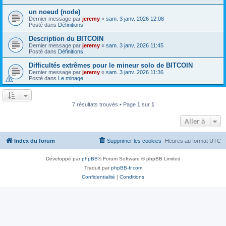
un noeud (node)
Dernier message par
jeremy
«
sam. 3 janv. 2026 12:08
Posté dans
Définitions
Description du BITCOIN
Dernier message par
jeremy
«
sam. 3 janv. 2026 11:45
Posté dans
Définitions
Difficultés extrêmes pour le mineur solo de BITCOIN
Dernier message par
jeremy
«
sam. 3 janv. 2026 11:36
Posté dans
Le minage
7 résultats trouvés • Page
1
sur
1
Aller à
Index du forum
Supprimer les cookies
Heures au format
UTC
Développé par
phpBB
® Forum Software © phpBB Limited
Traduit par
phpBB-fr.com
Confidentialité
|
Conditions