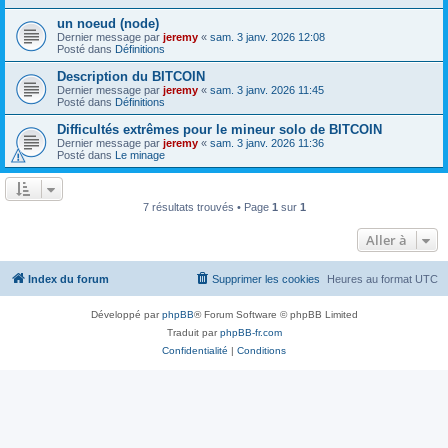
un noeud (node)
Dernier message par
jeremy
«
sam. 3 janv. 2026 12:08
Posté dans
Définitions
Description du BITCOIN
Dernier message par
jeremy
«
sam. 3 janv. 2026 11:45
Posté dans
Définitions
Difficultés extrêmes pour le mineur solo de BITCOIN
Dernier message par
jeremy
«
sam. 3 janv. 2026 11:36
Posté dans
Le minage
7 résultats trouvés • Page
1
sur
1
Aller à
Index du forum
Supprimer les cookies
Heures au format
UTC
Développé par
phpBB
® Forum Software © phpBB Limited
Traduit par
phpBB-fr.com
Confidentialité
|
Conditions