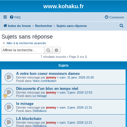
www.kohaku.fr
FAQ
Connexion
R
Index du forum
Rechercher
Sujets sans réponse
e
Sujets sans réponse
c
Aller à la recherche avancée
h
Rechercher
Recherche avancée
e
7 résultats trouvés • Page
1
sur
1
r
Sujets
c
A votre bon coeur messieurs dames
h
Dernier message par
jeremy
«
sam. 31 janv. 2026 20:26
e
Posté dans
Votre contribution
r
Découverte d'un bloc en temps réel
Dernier message par
jeremy
«
sam. 3 janv. 2026 12:53
Posté dans
Le minage
le minage
Dernier message par
jeremy
«
sam. 3 janv. 2026 12:31
Posté dans
Définitions
LA blockchain
Dernier message par
jeremy
«
sam. 3 janv. 2026 12:21
Posté dans
Définitions