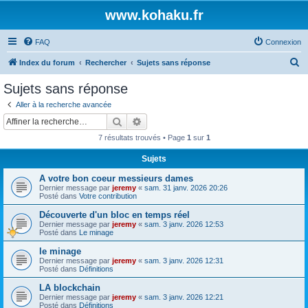
www.kohaku.fr
FAQ
Connexion
R
Index du forum
Rechercher
Sujets sans réponse
e
Sujets sans réponse
c
Aller à la recherche avancée
h
Rechercher
Recherche avancée
e
7 résultats trouvés • Page
1
sur
1
r
Sujets
c
A votre bon coeur messieurs dames
h
Dernier message par
jeremy
«
sam. 31 janv. 2026 20:26
e
Posté dans
Votre contribution
r
Découverte d'un bloc en temps réel
Dernier message par
jeremy
«
sam. 3 janv. 2026 12:53
Posté dans
Le minage
le minage
Dernier message par
jeremy
«
sam. 3 janv. 2026 12:31
Posté dans
Définitions
LA blockchain
Dernier message par
jeremy
«
sam. 3 janv. 2026 12:21
Posté dans
Définitions