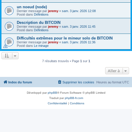
un noeud (node)
Dernier message par
jeremy
«
sam. 3 janv. 2026 12:08
Posté dans
Définitions
Description du BITCOIN
Dernier message par
jeremy
«
sam. 3 janv. 2026 11:45
Posté dans
Définitions
Difficultés extrêmes pour le mineur solo de BITCOIN
Dernier message par
jeremy
«
sam. 3 janv. 2026 11:36
Posté dans
Le minage
7 résultats trouvés • Page
1
sur
1
Aller à
Index du forum
Supprimer les cookies
Heures au format
UTC
Développé par
phpBB
® Forum Software © phpBB Limited
Traduit par
phpBB-fr.com
Confidentialité
|
Conditions