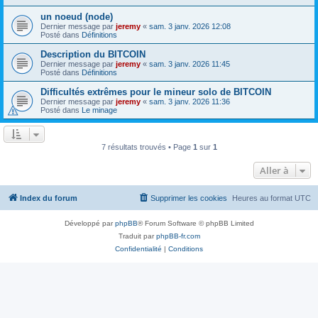
un noeud (node)
Dernier message par
jeremy
«
sam. 3 janv. 2026 12:08
Posté dans
Définitions
Description du BITCOIN
Dernier message par
jeremy
«
sam. 3 janv. 2026 11:45
Posté dans
Définitions
Difficultés extrêmes pour le mineur solo de BITCOIN
Dernier message par
jeremy
«
sam. 3 janv. 2026 11:36
Posté dans
Le minage
7 résultats trouvés • Page
1
sur
1
Aller à
Index du forum
Supprimer les cookies
Heures au format
UTC
Développé par
phpBB
® Forum Software © phpBB Limited
Traduit par
phpBB-fr.com
Confidentialité
|
Conditions