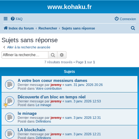
www.kohaku.fr
FAQ
Connexion
R
Index du forum
Rechercher
Sujets sans réponse
e
Sujets sans réponse
c
Aller à la recherche avancée
h
Rechercher
Recherche avancée
e
7 résultats trouvés • Page
1
sur
1
r
Sujets
c
A votre bon coeur messieurs dames
h
Dernier message par
jeremy
«
sam. 31 janv. 2026 20:26
e
Posté dans
Votre contribution
r
Découverte d'un bloc en temps réel
Dernier message par
jeremy
«
sam. 3 janv. 2026 12:53
Posté dans
Le minage
le minage
Dernier message par
jeremy
«
sam. 3 janv. 2026 12:31
Posté dans
Définitions
LA blockchain
Dernier message par
jeremy
«
sam. 3 janv. 2026 12:21
Posté dans
Définitions