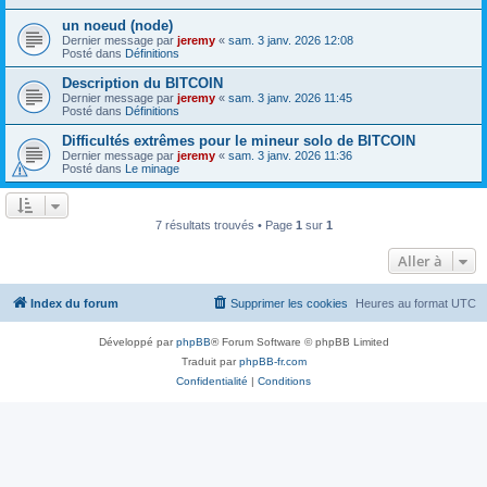
un noeud (node)
Dernier message par
jeremy
«
sam. 3 janv. 2026 12:08
Posté dans
Définitions
Description du BITCOIN
Dernier message par
jeremy
«
sam. 3 janv. 2026 11:45
Posté dans
Définitions
Difficultés extrêmes pour le mineur solo de BITCOIN
Dernier message par
jeremy
«
sam. 3 janv. 2026 11:36
Posté dans
Le minage
7 résultats trouvés • Page
1
sur
1
Aller à
Index du forum
Supprimer les cookies
Heures au format
UTC
Développé par
phpBB
® Forum Software © phpBB Limited
Traduit par
phpBB-fr.com
Confidentialité
|
Conditions