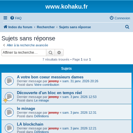
www.kohaku.fr
FAQ
Connexion
R
Index du forum
Rechercher
Sujets sans réponse
e
Sujets sans réponse
c
Aller à la recherche avancée
h
Rechercher
Recherche avancée
e
7 résultats trouvés • Page
1
sur
1
r
Sujets
c
A votre bon coeur messieurs dames
h
Dernier message par
jeremy
«
sam. 31 janv. 2026 20:26
e
Posté dans
Votre contribution
r
Découverte d'un bloc en temps réel
Dernier message par
jeremy
«
sam. 3 janv. 2026 12:53
Posté dans
Le minage
le minage
Dernier message par
jeremy
«
sam. 3 janv. 2026 12:31
Posté dans
Définitions
LA blockchain
Dernier message par
jeremy
«
sam. 3 janv. 2026 12:21
Posté dans
Définitions