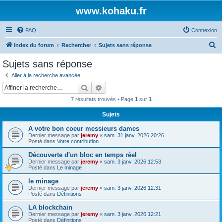
www.kohaku.fr
FAQ
Connexion
R
Index du forum
Rechercher
Sujets sans réponse
e
Sujets sans réponse
c
Aller à la recherche avancée
h
Rechercher
Recherche avancée
e
7 résultats trouvés • Page
1
sur
1
r
Sujets
c
A votre bon coeur messieurs dames
h
Dernier message par
jeremy
«
sam. 31 janv. 2026 20:26
e
Posté dans
Votre contribution
r
Découverte d'un bloc en temps réel
Dernier message par
jeremy
«
sam. 3 janv. 2026 12:53
Posté dans
Le minage
le minage
Dernier message par
jeremy
«
sam. 3 janv. 2026 12:31
Posté dans
Définitions
LA blockchain
Dernier message par
jeremy
«
sam. 3 janv. 2026 12:21
Posté dans
Définitions