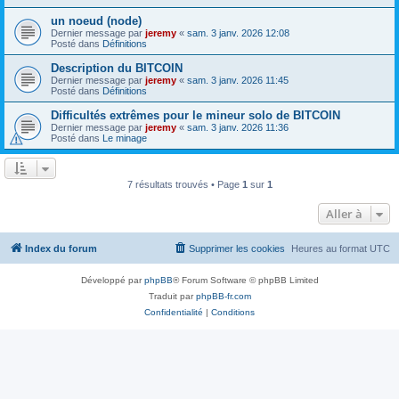
un noeud (node)
Dernier message par
jeremy
«
sam. 3 janv. 2026 12:08
Posté dans
Définitions
Description du BITCOIN
Dernier message par
jeremy
«
sam. 3 janv. 2026 11:45
Posté dans
Définitions
Difficultés extrêmes pour le mineur solo de BITCOIN
Dernier message par
jeremy
«
sam. 3 janv. 2026 11:36
Posté dans
Le minage
7 résultats trouvés • Page
1
sur
1
Aller à
Index du forum
Supprimer les cookies
Heures au format
UTC
Développé par
phpBB
® Forum Software © phpBB Limited
Traduit par
phpBB-fr.com
Confidentialité
|
Conditions