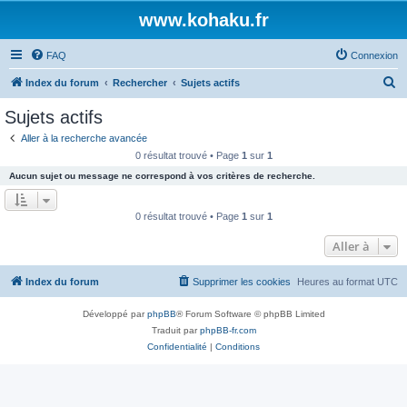
www.kohaku.fr
FAQ
Connexion
R
Index du forum
Rechercher
Sujets actifs
e
Sujets actifs
c
Aller à la recherche avancée
h
0 résultat trouvé • Page
1
sur
1
e
Aucun sujet ou message ne correspond à vos critères de recherche.
r
c
0 résultat trouvé • Page
1
sur
1
h
Aller à
e
r
Index du forum
Supprimer les cookies
Heures au format
UTC
Développé par
phpBB
® Forum Software © phpBB Limited
Traduit par
phpBB-fr.com
Confidentialité
|
Conditions