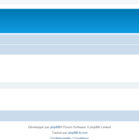
Développé par
phpBB
® Forum Software © phpBB Limited
Traduit par
phpBB-fr.com
Confidentialité
|
Conditions