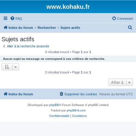
www.kohaku.fr
FAQ
Connexion
R
Index du forum
Rechercher
Sujets actifs
e
Sujets actifs
c
Aller à la recherche avancée
h
0 résultat trouvé • Page
1
sur
1
e
Aucun sujet ou message ne correspond à vos critères de recherche.
r
c
0 résultat trouvé • Page
1
sur
1
h
Aller à
e
r
Index du forum
Supprimer les cookies
Heures au format
UTC
Développé par
phpBB
® Forum Software © phpBB Limited
Traduit par
phpBB-fr.com
Confidentialité
|
Conditions