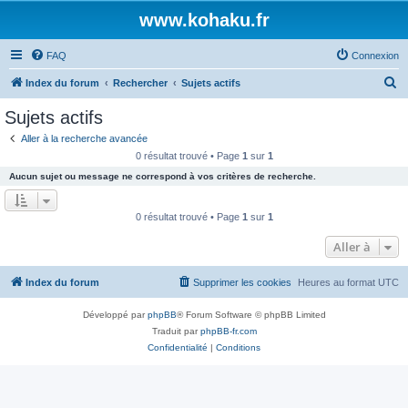
www.kohaku.fr
FAQ
Connexion
R
Index du forum
Rechercher
Sujets actifs
e
Sujets actifs
c
Aller à la recherche avancée
h
0 résultat trouvé • Page
1
sur
1
e
Aucun sujet ou message ne correspond à vos critères de recherche.
r
c
0 résultat trouvé • Page
1
sur
1
h
Aller à
e
r
Index du forum
Supprimer les cookies
Heures au format
UTC
Développé par
phpBB
® Forum Software © phpBB Limited
Traduit par
phpBB-fr.com
Confidentialité
|
Conditions