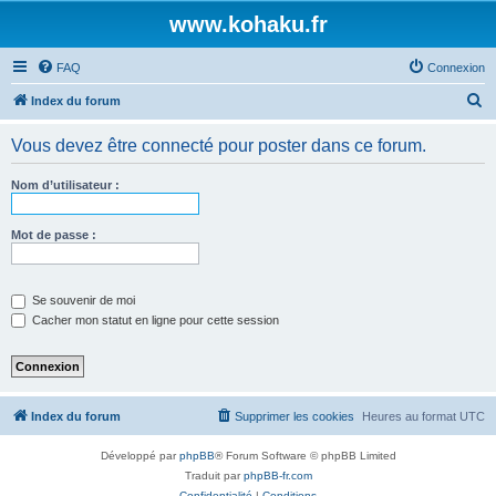
www.kohaku.fr
FAQ
Connexion
R
Index du forum
e
Vous devez être connecté pour poster dans ce forum.
c
h
Nom d’utilisateur :
e
r
Mot de passe :
c
h
Se souvenir de moi
e
Cacher mon statut en ligne pour cette session
r
Index du forum
Supprimer les cookies
Heures au format
UTC
Développé par
phpBB
® Forum Software © phpBB Limited
Traduit par
phpBB-fr.com
Confidentialité
|
Conditions