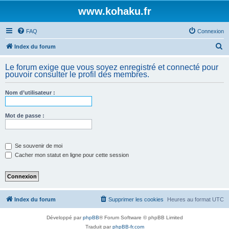
www.kohaku.fr
FAQ
Connexion
R
Index du forum
e
Le forum exige que vous soyez enregistré et connecté pour
c
pouvoir consulter le profil des membres.
h
Nom d’utilisateur :
e
r
Mot de passe :
c
h
e
Se souvenir de moi
Cacher mon statut en ligne pour cette session
r
Index du forum
Supprimer les cookies
Heures au format
UTC
Développé par
phpBB
® Forum Software © phpBB Limited
Traduit par
phpBB-fr.com